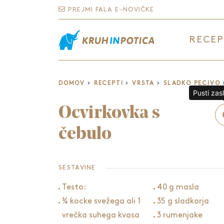
PREJMI FALA E-NOVIČKE
RECEP
DOMOV
RECEPTI
VRSTA
SLADKO PECIVO
Pusti zas
Ocvirkovka s
čebulo
SESTAVINE
Testo:
40 g masla
¾ kocke svežega ali 1
35 g sladkorja
vrečka suhega kvasa
3 rumenjake