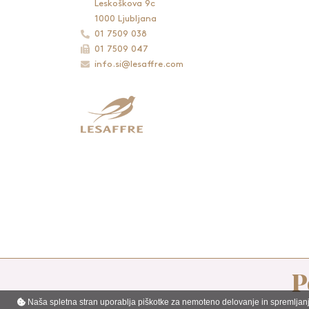
Leskoškova 9c
1000 Ljubljana
01 7509 038
01 7509 047
info.si@lesaffre.com
P
Pogoji uporabe
|
Piškotki
Naša spletna stran uporablja piškotke za nemoteno delovanje in spremljanje