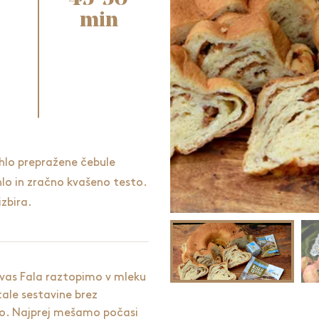
min
ahlo prepražene čebule
ahlo in zračno kvašeno testo.
zbira.
vas Fala raztopimo v mleku
tale sestavine brez
o. Najprej mešamo počasi