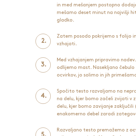
in med mešanjem postopno dodaj
mešamo deset minut na najvišji hi
gladko.
Zatem posodo pokrijemo s folijo i
vzhajati.
Med vzhajanjem pripravimo nadev.
odlijemo mast. Nasekljano čebulo
ocvirkov, jo solimo in jih primešam
Spočito testo razvaljamo na nepra
na delu, kjer bomo začeli zvijati v 
delu, kjer bomo zavijanje zaključil
enakomerno debel zaradi zategov
Razvaljano testo premažemo z ocvi