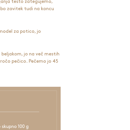
ijanja testo zategujemo,
 bo zavitek tudi na koncu
odel za potico, jo
beljakom, jo na več mestih
vročo pečico. Pečemo jo 45
e skupno 100 g