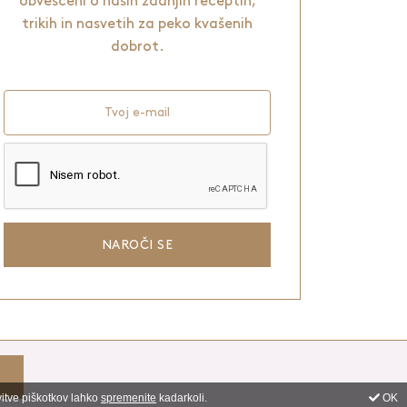
obveščeni o naših zadnjih receptih,
trikih in nasvetih za peko kvašenih
dobrot.
Tvoj e-mail
NAROČI SE
ni
4web d.o.o.
vitve piškotkov lahko
spremenite
kadarkoli.
OK