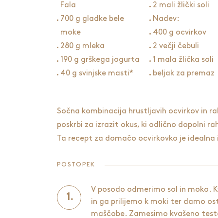
Fala
2 mali žlički soli
700 g gladke bele
Nadev:
moke
400 g ocvirkov
280 g mleka
2 večji čebuli
190 g grškega jogurta
1 mala žlička soli
40 g svinjske masti*
beljak za premaz
Sočna kombinacija hrustljavih ocvirkov in r
poskrbi za izrazit okus, ki odlično dopolni r
Ta recept za domačo ocvirkovko je idealna i
POSTOPEK
V posodo odmerimo sol in moko. K
in ga prilijemo k moki ter damo os
maščobe. Zamesimo kvašeno test