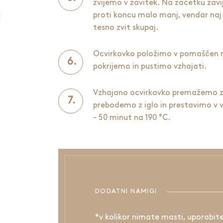
zvijemo v zavitek. Na začetku zav
proti koncu malo manj, vendar naj
tesno zvit skupaj.
Ocvirkovko položimo v pomaščen m
pokrijemo in pustimo vzhajati.
Vzhajano ocvirkovko premažemo z 
prebodemo z iglo in prestavimo v 
- 50 minut na 190 °C.
DODATNI NAMIGI
*v kolikor nimate masti, uporabit