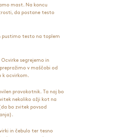
amo mast. Na koncu
trosti, da postane testo
n pustimo testo na toplem
 Ocvirke segrejemo in
 prepražimo v maščobi od
o k ocvirkom.
vilen pravokotnik. Ta naj bo
zvitek nekoliko ožji kot na
i (da bo zvitek povsod
anja).
rki in čebulo ter tesno