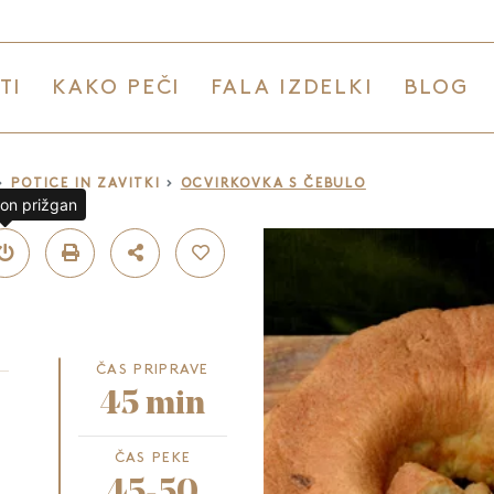
TI
KAKO PEČI
FALA IZDELKI
BLOG
POTICE IN ZAVITKI
OCVIRKOVKA S ČEBULO
lon prižgan
ČAS PRIPRAVE
45 min
ČAS PEKE
45-50