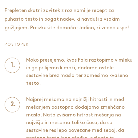
Prepleten skutni zavitek z rozinami je recept za
puhasto testo in bogat nadev, ki navduši z vsakim
grižljajem. Preizkusite domačo sladico, ki vedno uspe!
POSTOPEK
Moko presejemo, kvas Fala raztopimo v mleku
in ga prilijemo k moki, dodamo ostale
sestavine brez masla ter zamesimo kvašeno
testo.
Najprej mešamo na najnižji hitrosti in med
mešanjem postopno dodajamo zmehčano
maslo. Nato zvišamo hitrost mešanja na
najvišjo in mešamo toliko časa, da so
sestavine res lepo povezane med seboj, da