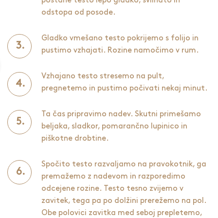
postane testo lepo gladko, svilnato in
odstopa od posode.
Gladko vmešano testo pokrijemo s folijo in
pustimo vzhajati. Rozine namočimo v rum.
Vzhajano testo stresemo na pult,
pregnetemo in pustimo počivati nekaj minut.
Ta čas pripravimo nadev. Skutni primešamo
beljaka, sladkor, pomarančno lupinico in
piškotne drobtine.
Spočito testo razvaljamo na pravokotnik, ga
premažemo z nadevom in razporedimo
odcejene rozine. Testo tesno zvijemo v
zavitek, tega pa po dolžini prerežemo na pol.
Obe polovici zavitka med seboj prepletemo,