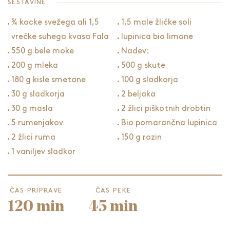
SESTAVINE
¾ kocke svežega ali 1,5
1,5 male žličke soli
vrečke suhega kvasa Fala
lupinica bio limone
550 g bele moke
Nadev:
200 g mleka
500 g skute
180 g kisle smetane
100 g sladkorja
30 g sladkorja
2 beljaka
30 g masla
2 žlici piškotnih drobtin
5 rumenjakov
Bio pomarančna lupinica
2 žlici ruma
150 g rozin
1 vaniljev sladkor
ČAS PRIPRAVE
ČAS PEKE
120 min
45 min