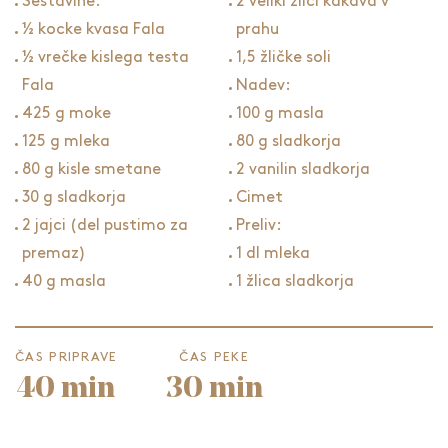
Sestavine:
2 veliki žlici kakava v
½ kocke kvasa Fala
prahu
½ vrečke kislega testa
1,5 žličke soli
Fala
Nadev:
425 g moke
100 g masla
125 g mleka
80 g sladkorja
80 g kisle smetane
2 vanilin sladkorja
30 g sladkorja
Cimet
2 jajci (del pustimo za
Preliv:
premaz)
1 dl mleka
40 g masla
1 žlica sladkorja
ČAS PRIPRAVE
ČAS PEKE
40 min
30 min