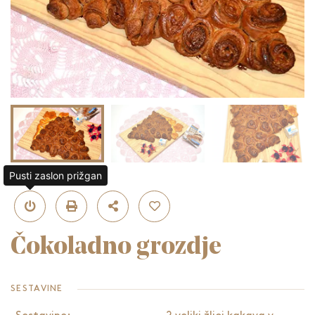
Pusti zaslon prižgan
Čokoladno grozdje
SESTAVINE