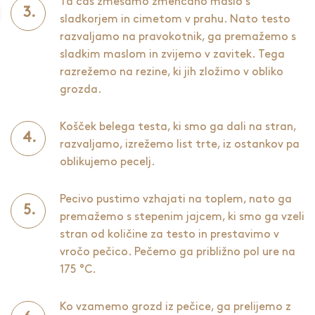
Ta čas zmešamo zmehčano maslo s
sladkorjem in cimetom v prahu. Nato testo
razvaljamo na pravokotnik, ga premažemo s
sladkim maslom in zvijemo v zavitek. Tega
razrežemo na rezine, ki jih zložimo v obliko
grozda.
Košček belega testa, ki smo ga dali na stran,
razvaljamo, izrežemo list trte, iz ostankov pa
oblikujemo pecelj.
Pecivo pustimo vzhajati na toplem, nato ga
premažemo s stepenim jajcem, ki smo ga vzeli
stran od količine za testo in prestavimo v
vročo pečico. Pečemo ga približno pol ure na
175 °C.
Ko vzamemo grozd iz pečice, ga prelijemo z