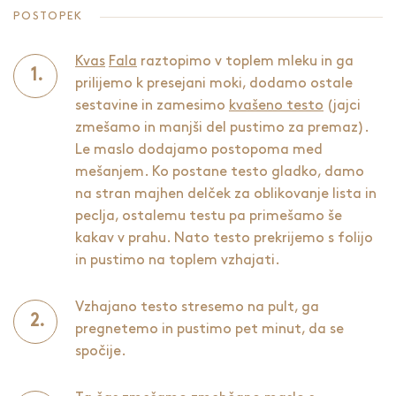
POSTOPEK
Kvas
Fala
raztopimo v toplem mleku in ga
prilijemo k presejani moki, dodamo ostale
sestavine in zamesimo
kvašeno testo
(jajci
zmešamo in manjši del pustimo za premaz).
Le maslo dodajamo postopoma med
mešanjem. Ko postane testo gladko, damo
na stran majhen delček za oblikovanje lista in
peclja, ostalemu testu pa primešamo še
kakav v prahu. Nato testo prekrijemo s folijo
in pustimo na toplem vzhajati.
Vzhajano testo stresemo na pult, ga
pregnetemo in pustimo pet minut, da se
spočije.