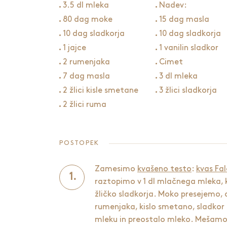
3.5 dl mleka
Nadev:
80 dag moke
15 dag masla
10 dag sladkorja
10 dag sladkorja
1 jajce
1 vanilin sladkor
2 rumenjaka
Cimet
7 dag masla
3 dl mleka
2 žlici kisle smetane
3 žlici sladkorja
2 žlici ruma
POSTOPEK
Zamesimo
kvašeno testo
:
kvas Fa
raztopimo v 1 dl mlačnega mleka, 
žličko sladkorja. Moko presejemo, 
rumenjaka, kislo smetano, sladkor 
mleku in preostalo mleko. Mešamo n