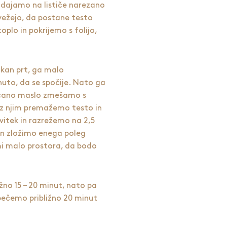
odajamo na lističe narezano
vežejo, da postane testo
plo in pokrijemo s folijo,
kan prt, ga malo
uto, da se spočije. Nato ga
hčano maslo zmešamo s
n z njim premažemo testo in
itek in razrežemo na 2,5
in zložimo enega poleg
i malo prostora, da bodo
žno 15 – 20 minut, nato pa
pečemo približno 20 minut