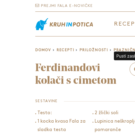
PREJMI FALA E-NOVIČKE
RECEP
DOMOV
RECEPTI
PRILOŽNOSTI
PRAZNIČN
Pusti zas
Ferdinandovi
kolači s cimetom
SESTAVINE
Testo:
2 žlički soli
1 kocka kvasa Fala za
Lupinica neškropl
sladka testa
pomaranče