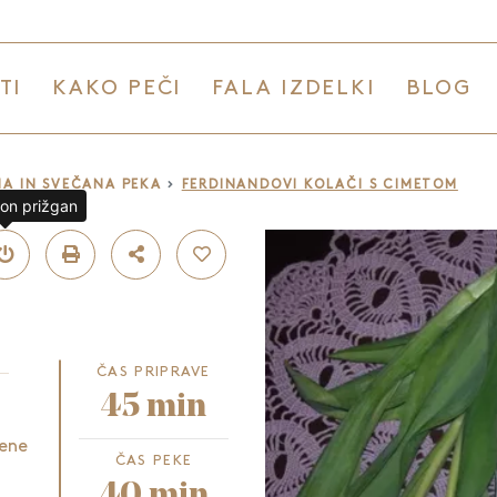
TI
KAKO PEČI
FALA IZDELKI
BLOG
A IN SVEČANA PEKA
FERDINANDOVI KOLAČI S CIMETOM
lon prižgan
ČAS PRIPRAVE
45 min
jene
ČAS PEKE
40 min