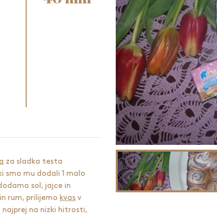
la
za sladka testa
ki smo mu dodali 1 malo
dodamo sol, jajce in
in rum, prilijemo
kvas
v
ajprej na nizki hitrosti,