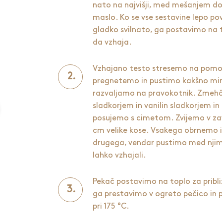
nato na najvišji, med mešanjem d
maslo. Ko se vse sestavine lepo po
gladko svilnato, ga postavimo na to
da vzhaja.
Vzhajano testo stresemo na pomo
pregnetemo in pustimo kakšno min
razvaljamo na pravokotnik. Zme
sladkorjem in vanilin sladkorjem i
posujemo s cimetom. Zvijemo v zav
cm velike kose. Vsakega obrnemo 
drugega, vendar pustimo med njim
lahko vzhajali.
Pekač postavimo na toplo za pribli
ga prestavimo v ogreto pečico in 
pri 175 °C.