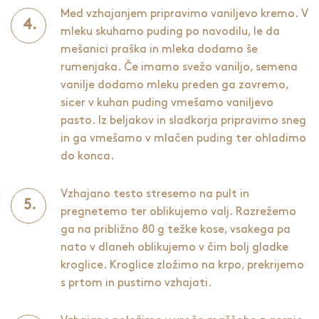
Med vzhajanjem pripravimo vaniljevo kremo. V
mleku skuhamo puding po navodilu, le da
mešanici praška in mleka dodamo še
rumenjaka. Če imamo svežo vaniljo, semena
vanilje dodamo mleku preden ga zavremo,
sicer v kuhan puding vmešamo vaniljevo
pasto. Iz beljakov in sladkorja pripravimo sneg
in ga vmešamo v mlačen puding ter ohladimo
do konca.
Vzhajano testo stresemo na pult in
pregnetemo ter oblikujemo valj. Razrežemo
ga na približno 80 g težke kose, vsakega pa
nato v dlaneh oblikujemo v čim bolj gladke
kroglice. Kroglice zložimo na krpo, prekrijemo
s prtom in pustimo vzhajati.