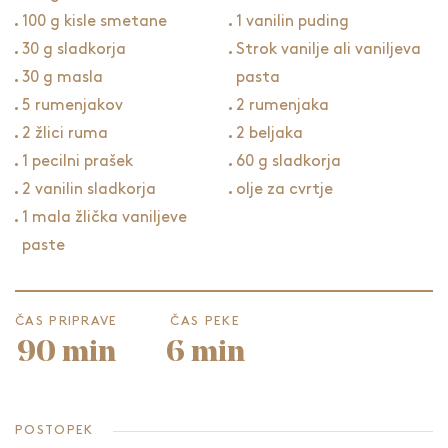
100 g kisle smetane
1 vanilin puding
30 g sladkorja
Strok vanilje ali vaniljeva
30 g masla
pasta
5 rumenjakov
2 rumenjaka
2 žlici ruma
2 beljaka
1 pecilni prašek
60 g sladkorja
2 vanilin sladkorja
olje za cvrtje
1 mala žlička vaniljeve
paste
ČAS PRIPRAVE
ČAS PEKE
90 min
6 min
POSTOPEK