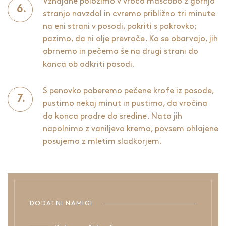
Vzhajane položimo v vročo maščobo z gornjo
stranjo navzdol in cvremo približno tri minute
na eni strani v posodi, pokriti s pokrovko;
pazimo, da ni olje prevroče. Ko se obarvajo, jih
obrnemo in pečemo še na drugi strani do
konca ob odkriti posodi.
S penovko poberemo pečene krofe iz posode,
pustimo nekaj minut in pustimo, da vročina
do konca prodre do sredine. Nato jih
napolnimo z vaniljevo kremo, povsem ohlajene
posujemo z mletim sladkorjem.
DODATNI NAMIGI