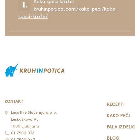
Kako speči krofe:
kruhinpotica.com/kako-peci/kako-
speci-krofe/
KONTAKT
RECEPTI
Lesaffre Slovenija d.o.o.
KAKO PEČI
Leskoškova 9c
1000 Ljubljana
FALA IZDELKI
01 7509 038
BLOG