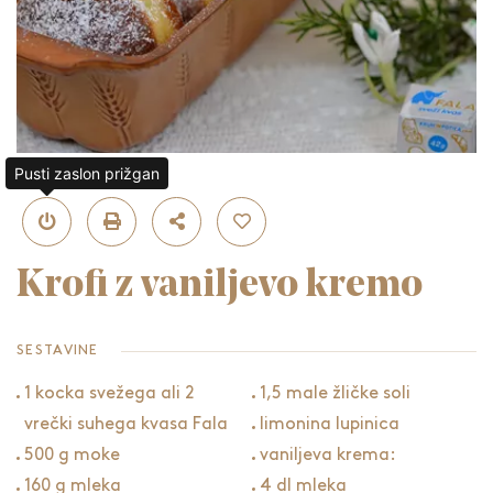
Pusti zaslon prižgan
Krofi z vaniljevo kremo
SESTAVINE
1 kocka svežega ali 2
1,5 male žličke soli
vrečki suhega kvasa Fala
limonina lupinica
500 g moke
vaniljeva krema:
160 g mleka
4 dl mleka