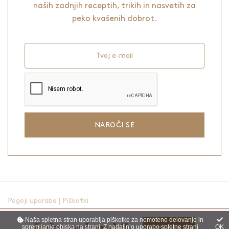
naših zadnjih receptih, trikih in nasvetih za
peko kvašenih dobrot.
Tvoj e-mail
NAROČI SE
Pogoji uporabe
|
Piškotki
Naša spletna stran uporablja piškotke za nemoteno delovanje in
© 2021-2026 - vse pravice pridržane
spremljanje obiska na strani. Z nadaljnjo uporabo spletne strani
OK