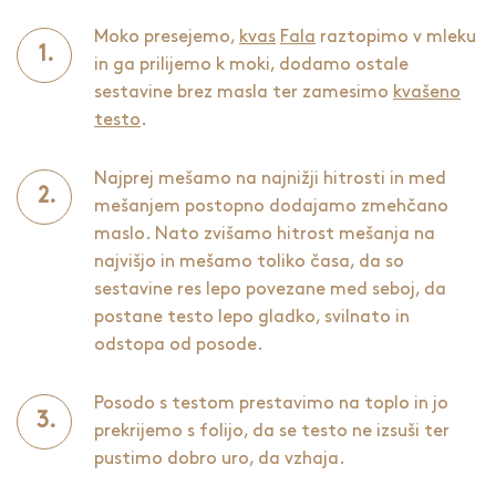
Moko presejemo,
kvas
Fala
raztopimo v mleku
in ga prilijemo k moki, dodamo ostale
sestavine brez masla ter zamesimo
kvašeno
testo
.
Najprej mešamo na najnižji hitrosti in med
mešanjem postopno dodajamo zmehčano
maslo. Nato zvišamo hitrost mešanja na
najvišjo in mešamo toliko časa, da so
sestavine res lepo povezane med seboj, da
postane testo lepo gladko, svilnato in
odstopa od posode.
Posodo s testom prestavimo na toplo in jo
prekrijemo s folijo, da se testo ne izsuši ter
pustimo dobro uro, da vzhaja.