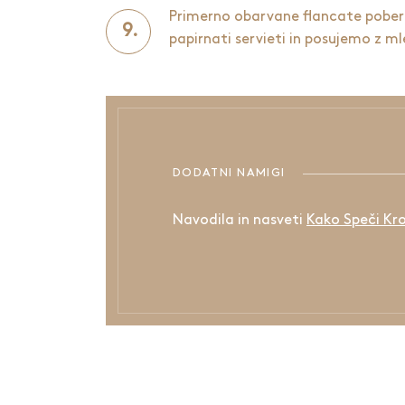
Primerno obarvane flancate pobere
papirnati servieti in posujemo z m
DODATNI NAMIGI
Navodila in nasveti
Kako Speči Kr