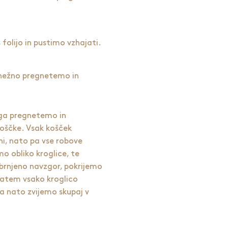
olijo in pustimo vzhajati.
 nežno pregnetemo in
 ga pregnetemo in
koščke. Vsak košček
i, nato pa vse robove
o obliko kroglice, te
obrnjeno navzgor, pokrijemo
Zatem vsako kroglico
a nato zvijemo skupaj v