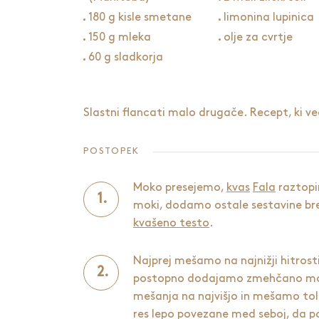
180 g kisle smetane
limonina lupinica
150 g mleka
olje za cvrtje
60 g sladkorja
Slastni
flancati
malo drugače. Recept, ki ve
POSTOPEK
Moko presejemo,
kvas
Fala
raztopi
moki, dodamo ostale sestavine br
kvašeno testo
.
Najprej mešamo na najnižji hitros
postopno dodajamo zmehčano mas
mešanja na najvišjo in mešamo tol
res lepo povezane med seboj, da p