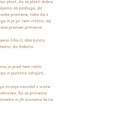
jo plast, da se plasti dobro
aljamo ob podlago, da
tanke pramene, tako da z
o in jo pri tem vrtimo, da
stane pramen primerne
jeno črko U, oba konca
etemo, da dobimo
 smo jo pred tem rahlo
krpo in pustimo vzhajati.
jo stranjo navzdol v vroče
 pokrovko. Ko se primerno
obrnemo in jih ocvremo še na