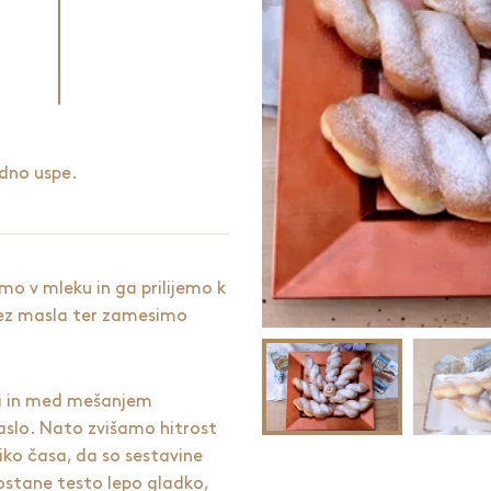
dno uspe.
mo v mleku in ga prilijemo k
ez masla ter zamesimo
ti in med mešanjem
lo. Nato zvišamo hitrost
iko časa, da so sestavine
ostane testo lepo gladko,