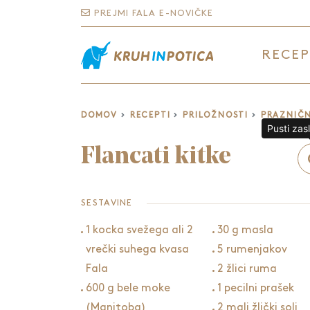
PREJMI FALA E-NOVIČKE
RECEP
DOMOV
RECEPTI
PRILOŽNOSTI
PRAZNIČN
Pusti zas
Flancati kitke
SESTAVINE
1 kocka svežega ali 2
30 g masla
vrečki suhega kvasa
5 rumenjakov
Fala
2 žlici ruma
600 g bele moke
1 pecilni prašek
(Manitoba)
2 mali žlički soli