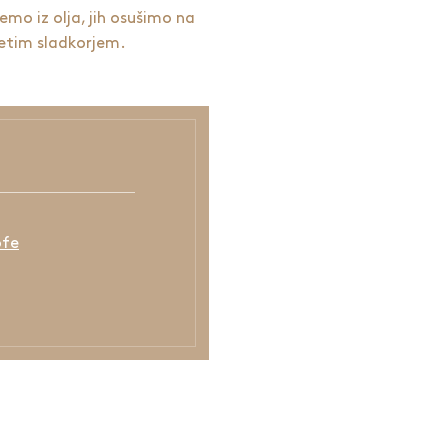
mo iz olja, jih osušimo na
letim sladkorjem.
ofe