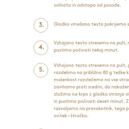
svilnato in odstopa od posode.
Gladko vmešano testo pokrijemo s f
Vzhajano testo stresemo na pult,
pustimo počivati nekaj minut.
Vzhajano testo stresemo na pult,
razdelimo na približno 80 g težke 
malenkost razvlečemo na vse stran
zavihamo proti sredini, da nakažem
zložimo na krpo z gladko stranjo 
in pustimo počivati deset minut. 
razvaljamo na pravokotnik, tega p
zvitek – štručko.