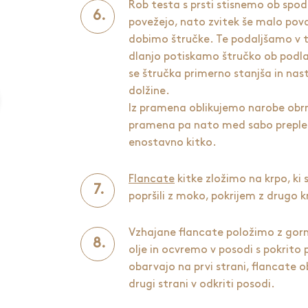
Rob testa s prsti stisnemo ob spodn
povežejo, nato zvitek še malo pov
dobimo štručke. Te podaljšamo v 
dlanjo potiskamo štručko ob podlag
se štručka primerno stanjša in na
dolžine.
Iz pramena oblikujemo narobe obrn
pramena pa nato med sabo prepl
enostavno kitko.
Flancate
kitke zložimo na krpo, ki
popršili z moko, pokrijem z drugo 
Vzhajane flancate položimo z gorn
olje in ocvremo v posodi s pokrito
obarvajo na prvi strani, flancate 
drugi strani v odkriti posodi.