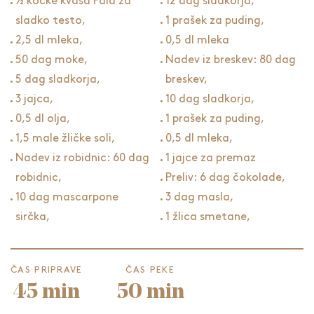
½ kocke kvasa Fala za
12 dag sladkorja,
sladko testo,
1 prašek za puding,
2,5 dl mleka,
0,5 dl mleka
50 dag moke,
Nadev iz breskev: 80 dag
5 dag sladkorja,
breskev,
3 jajca,
10 dag sladkorja,
0,5 dl olja,
1 prašek za puding,
1,5 male žličke soli,
0,5 dl mleka,
Nadev iz robidnic: 60 dag
1 jajce za premaz
robidnic,
Preliv: 6 dag čokolade,
10 dag mascarpone
3 dag masla,
sirčka,
1 žlica smetane,
ČAS PRIPRAVE
ČAS PEKE
45 min
50 min