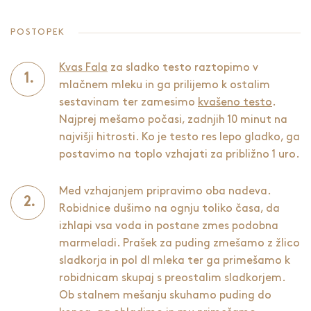
POSTOPEK
Kvas Fala
za sladko testo raztopimo v
mlačnem mleku in ga prilijemo k ostalim
sestavinam ter zamesimo
kvašeno testo
.
Najprej mešamo počasi, zadnjih 10 minut na
najvišji hitrosti. Ko je testo res lepo gladko, ga
postavimo na toplo vzhajati za približno 1 uro.
Med vzhajanjem pripravimo oba nadeva.
Robidnice dušimo na ognju toliko časa, da
izhlapi vsa voda in postane zmes podobna
marmeladi. Prašek za puding zmešamo z žlico
sladkorja in pol dl mleka ter ga primešamo k
robidnicam skupaj s preostalim sladkorjem.
Ob stalnem mešanju skuhamo puding do