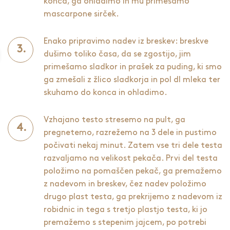
konca, ga ohladimo in mu primešamo
mascarpone sirček.
Enako pripravimo nadev iz breskev: breskve
dušimo toliko časa, da se zgostijo, jim
primešamo sladkor in prašek za puding, ki smo
ga zmešali z žlico sladkorja in pol dl mleka ter
skuhamo do konca in ohladimo.
Vzhajano testo stresemo na pult, ga
pregnetemo, razrežemo na 3 dele in pustimo
počivati nekaj minut. Zatem vse tri dele testa
razvaljamo na velikost pekača. Prvi del testa
položimo na pomaščen pekač, ga premažemo
z nadevom in breskev, čez nadev položimo
drugo plast testa, ga prekrijemo z nadevom iz
robidnic in tega s tretjo plastjo testa, ki jo
premažemo s stepenim jajcem, po potrebi