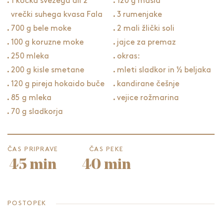
1 kocka svežega ali 2
120 g masla
vrečki suhega kvasa Fala
3 rumenjake
700 g bele moke
2 mali žlički soli
100 g koruzne moke
jajce za premaz
250 mleka
okras:
200 g kisle smetane
mleti sladkor in ½ beljaka
120 g pireja hokaido buče
kandirane češnje
85 g mleka
vejice rožmarina
70 g sladkorja
ČAS PRIPRAVE
ČAS PEKE
45 min
40 min
POSTOPEK