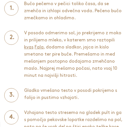
Bučo pečemo v pečici toliko časa, da se
zmehča in izhlapi odvečna voda. Pečeno bučo
zmečkamo in ohladimo.
V posodo odmerimo sol, jo prekrijemo z moko
in prilijemo mleko, v katerem smo raztopili
kvas
Fala
, dodamo sladkor, jajca in kislo
smetano ter pire buče. Premešamo in med
mešanjem postopno dodajamo zmehčano
maslo. Najprej mešamo počasi, nato vsaj 10
minut na najvišji hitrosti.
Gladko vmešano testo v posodi pokrijemo s
folijo in pustimo vzhajati.
Vzhajano testo stresemo na gladek pult in ga
s pomočjo pekovske lopatke razdelimo na pol,
nato pa še vsak del na štiri enako težke kose.