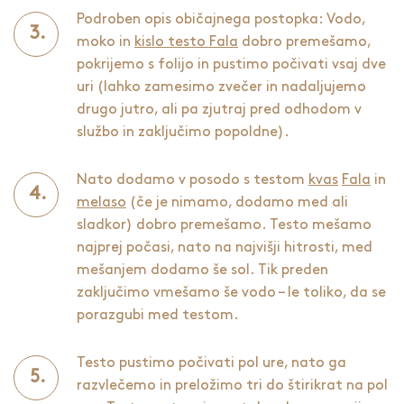
Podroben opis običajnega postopka: Vodo,
moko in
kislo testo Fala
dobro premešamo,
pokrijemo s folijo in pustimo počivati vsaj dve
uri (lahko zamesimo zvečer in nadaljujemo
drugo jutro, ali pa zjutraj pred odhodom v
službo in zaključimo popoldne).
Nato dodamo v posodo s testom
kvas
Fala
in
melaso
(če je nimamo, dodamo med ali
sladkor) dobro premešamo. Testo mešamo
najprej počasi, nato na najvišji hitrosti, med
mešanjem dodamo še sol. Tik preden
zaključimo vmešamo še vodo – le toliko, da se
porazgubi med testom.
Testo pustimo počivati pol ure, nato ga
razvlečemo in preložimo tri do štirikrat na pol