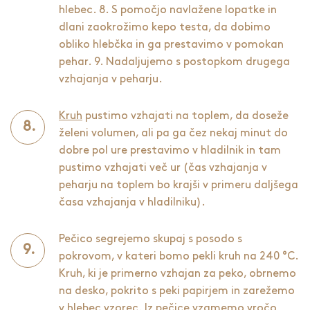
hlebec. 8. S pomočjo navlažene lopatke in
dlani zaokrožimo kepo testa, da dobimo
obliko hlebčka in ga prestavimo v pomokan
pehar. 9. Nadaljujemo s postopkom drugega
vzhajanja v peharju.
Kruh
pustimo vzhajati na toplem, da doseže
želeni volumen, ali pa ga čez nekaj minut do
dobre pol ure prestavimo v hladilnik in tam
pustimo vzhajati več ur (čas vzhajanja v
peharju na toplem bo krajši v primeru daljšega
časa vzhajanja v hladilniku).
Pečico segrejemo skupaj s posodo s
pokrovom, v kateri bomo pekli kruh na 240 °C.
Kruh, ki je primerno vzhajan za peko, obrnemo
na desko, pokrito s peki papirjem in zarežemo
v hlebec vzorec. Iz pečice vzamemo vročo