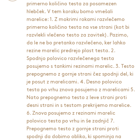
primerno količino testa za posamezen
hlebček. V tem koraku bomo vmešali
marelice: 1. Z mokrimi rokami razvlečemo
primerno količino testa na vse strani (kot bi
razvlekli vlečeno testo za zavitek). Pazimo,
da le ne bo pretanko razvlečeno, ker lahko
rezine marelic predrejo plast testa. 2.
Spodnjo polovico razvlečenega testa
posujemo s tankimi rezinami marelic. 3. Testo
prepognemo z gornje strani čez spodnji del, ki
je posut z marelicami. 4. Desno polovico
testa po vrhu znova posujemo z marelicami 5.
Nato prepognemo testo z leve strani proti
desni strani in s testom prekrijemo marelice.
6. Znova posujemo z rezinami marelic
polovico testa po vrhu in še zadnjič 7.
Prepognemo testo z gornje strani proti
spodnji da dobimo obliko, ki spominja na