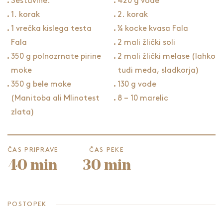
Sestavine:
420 g vode
1. korak
2. korak
1 vrečka kislega testa
¼ kocke kvasa Fala
Fala
2 mali žlički soli
350 g polnozrnate pirine
2 mali žlički melase (lahko
moke
tudi meda, sladkorja)
350 g bele moke
130 g vode
(Manitoba ali Mlinotest
8 – 10 marelic
zlata)
ČAS PRIPRAVE
ČAS PEKE
40 min
30 min
POSTOPEK