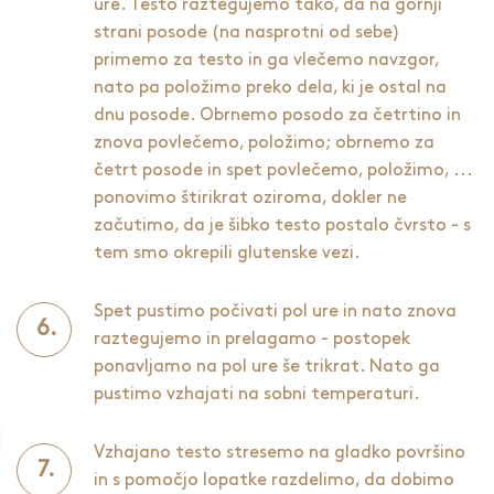
ure. Testo raztegujemo tako, da na gornji
strani posode (na nasprotni od sebe)
primemo za testo in ga vlečemo navzgor,
nato pa položimo preko dela, ki je ostal na
dnu posode. Obrnemo posodo za četrtino in
znova povlečemo, položimo; obrnemo za
četrt posode in spet povlečemo, položimo, ...
ponovimo štirikrat oziroma, dokler ne
začutimo, da je šibko testo postalo čvrsto - s
tem smo okrepili glutenske vezi.
Spet pustimo počivati pol ure in nato znova
raztegujemo in prelagamo - postopek
ponavljamo na pol ure še trikrat. Nato ga
pustimo vzhajati na sobni temperaturi.
Vzhajano testo stresemo na gladko površino
in s pomočjo lopatke razdelimo, da dobimo