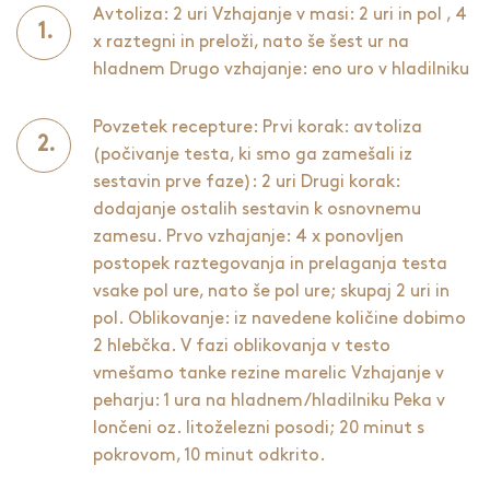
Avtoliza: 2 uri Vzhajanje v masi: 2 uri in pol , 4
x raztegni in preloži, nato še šest ur na
hladnem Drugo vzhajanje: eno uro v hladilniku
Povzetek recepture: Prvi korak: avtoliza
(počivanje testa, ki smo ga zamešali iz
sestavin prve faze): 2 uri Drugi korak:
dodajanje ostalih sestavin k osnovnemu
zamesu. Prvo vzhajanje: 4 x ponovljen
postopek raztegovanja in prelaganja testa
vsake pol ure, nato še pol ure; skupaj 2 uri in
pol. Oblikovanje: iz navedene količine dobimo
2 hlebčka. V fazi oblikovanja v testo
vmešamo tanke rezine marelic Vzhajanje v
peharju: 1 ura na hladnem/hladilniku Peka v
lončeni oz. litoželezni posodi; 20 minut s
pokrovom, 10 minut odkrito.