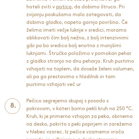
hoteli zviti v
potico
, da dobimo štruco. Pri
zvijanju poskušamo malo zategovati, da
dobimo gladko, napeto gornjo površino. Če
želimo imeti večje luknje v sredici, moramo
oblikovati čim bolj nežno, z bolj intenzivnimi
gibi pa bo sredica bolj enotna z manjšimi
luknjami. Štručko položimo v pomokan pehar
z gladko stranjo na dnu peharja. Kruh pustimo
vzhajati na toplem, da doseže želeni volumen,
ali pa ga prestavimo v hladilnik in tam
pustimo vzhajati več ur
Pečico segrejemo skupaj s posodo s
pokrovom, v kateri bomo pekli kruh na 250 °C.
Kruh, ki je primerno vzhajan za peko, obrnemo
na desko, pokrito s peki papirjem in zarežemo
v hlebec vzorec. Iz pečice vzamemo vročo