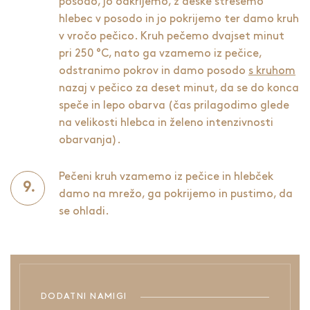
posodo, jo odkrijemo, z deske stresemo
hlebec v posodo in jo pokrijemo ter damo kruh
v vročo pečico. Kruh pečemo dvajset minut
pri 250 °C, nato ga vzamemo iz pečice,
odstranimo pokrov in damo posodo
s kruhom
nazaj v pečico za deset minut, da se do konca
speče in lepo obarva (čas prilagodimo glede
na velikosti hlebca in želeno intenzivnosti
obarvanja).
Pečeni kruh vzamemo iz pečice in hlebček
damo na mrežo, ga pokrijemo in pustimo, da
se ohladi.
DODATNI NAMIGI