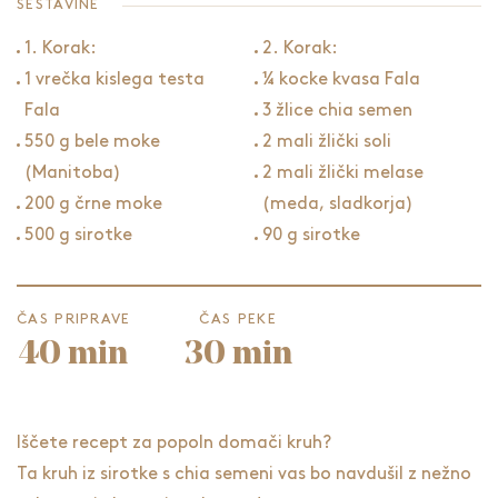
SESTAVINE
1. Korak:
2. Korak:
1 vrečka kislega testa
¼ kocke kvasa Fala
Fala
3 žlice chia semen
550 g bele moke
2 mali žlički soli
(Manitoba)
2 mali žlički melase
200 g črne moke
(meda, sladkorja)
500 g sirotke
90 g sirotke
ČAS PRIPRAVE
ČAS PEKE
40 min
30 min
Iščete recept za popoln domači kruh?
Ta kruh iz sirotke s chia semeni vas bo navdušil z nežno