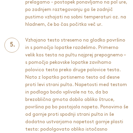
prelagamo - postopek ponavljamo na pol ure,
po zadnjem raztegovanju ga še zadnjič
pustimo vzhajati na sobni temperaturi oz. na
hladnem, če bo čas počitka več ur.
Vzhajano testo stresemo na gladko površino
in s pomočjo lopatke razdelimo. Primerno
velik kos testa na pultu najprej prepognemo –
s pomočjo pekovske lopatke zavihamo
polovico testa preko druge polovice testa.
Nato z lopatko potisnemo testo od desne
proti levi strani pulta. Napetosti med testom
in podlago bodo vplivale na to, da bo
brezoblična gmota dobilo obliko štruce,
površina pa bo postajala napeta. Ponovimo še
od gornje proti spodnji strani pulta in še
dodatno ustvarjamo napetost gornje plasti
testa: podolgovato obliko istočasno