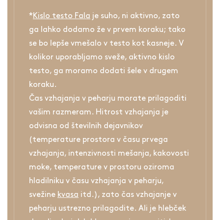
*
Kislo testo Fala
je suho, ni aktivno, zato
ga lahko dodamo že v prvem koraku; tako
se bo lepše vmešalo v testo kot kasneje. V
kolikor uporabljamo sveže, aktivno kislo
testo, ga moramo dodati šele v drugem
koraku.
Čas vzhajanja v peharju morate prilagoditi
vašim razmeram. Hitrost vzhajanja je
odvisna od številnih dejavnikov
(temperature prostora v času prvega
vzhajanja, intenzivnosti mešanja, kakovosti
moke, temperature v prostoru oziroma
hladilniku v času vzhajanja v peharju,
svežine
kvasa
itd.), zato čas vzhajanje v
peharju ustrezno prilagodite. Ali je hlebček