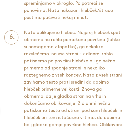
spreminjamo v okroglo. Po potrebi še
ponovimo. Nato nakazani hlebček/štruco
pustimo počivati nekaj minut.
Nato oblikujemo hlebec. Najprej hlebček spet
obrnemo na rahlo pomokano površino (lahko
si pomagamo z lopatko), ga nekoliko
razvlečemo na vse strani - z dlanmi rahlo
potisnemo po površini hlebčka ali ga nežno
primemo od spodnje strani in nekoliko
raztegnemo z vseh koncev. Nato z vseh strani
zavihamo testo proti sredini da dobimo
hlebček primerne velikosti. Znova ga
obrnemo, da je gladka stran na vrhu in
dokončamo oblikovanje. Z dlanmi nežno
potiskamo testo od strani pod sam hlebček in
hlebček pri tem istočasno vrtimo, da dobimo
bolj gladko gornjo površino hlebca. Oblikovani