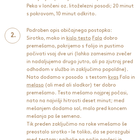
Peka v lončeni oz. litoželezni posodi; 20 minut
s pokrovom, 10 minut odkrito.
Podroben opis običajnega postopka:
Sirotko, moko in
kislo testo
Fala
dobro
premešamo, pokrijemo s folijo in pustimo
počivati vsaj dve uri (lahko zamesimo zvečer
in nadaljujemo drugo jutro, ali pa zjutraj pred
odhodom v službo in zaključimo popoldne).
Nato dodamo v posodo s testom
kvas
Fala in
melaso
(ali med ali sladkor) ter dobro
premešamo. Testo mešamo najprej počasi,
nato na najvišji hitrosti deset minut; med
mešanjem dodamo sol, malo pred koncem
mešanja pa še semena.
Tik preden zaključimo na roke vmešamo še
preostalo sirotko – le toliko, da se porazgubi
med testom; najbolje na način povleci in