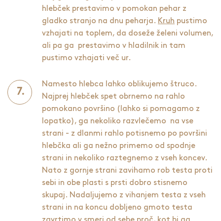
hlebček prestavimo v pomokan pehar z
gladko stranjo na dnu peharja.
Kruh
pustimo
vzhajati na toplem, da doseže želeni volumen,
ali pa ga prestavimo v hladilnik in tam
pustimo vzhajati več ur.
Namesto hlebca lahko oblikujemo štruco.
Najprej hlebček spet obrnemo na rahlo
pomokano površino (lahko si pomagamo z
lopatko), ga nekoliko razvlečemo na vse
strani - z dlanmi rahlo potisnemo po površini
hlebčka ali ga nežno primemo od spodnje
strani in nekoliko raztegnemo z vseh koncev.
Nato z gornje strani zavihamo rob testa proti
sebi in obe plasti s prsti dobro stisnemo
skupaj. Nadaljujemo z vihanjem testa z vseh
strani in na koncu dobljeno gmoto testa
zavrtimo v smeri od sebe proč, kot bi ga