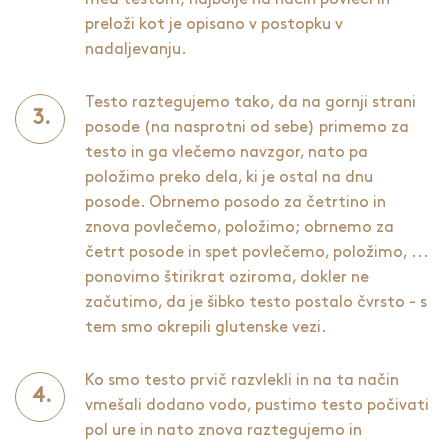
preloži kot je opisano v postopku v
nadaljevanju.
Testo raztegujemo tako, da na gornji strani
posode (na nasprotni od sebe) primemo za
testo in ga vlečemo navzgor, nato pa
položimo preko dela, ki je ostal na dnu
posode. Obrnemo posodo za četrtino in
znova povlečemo, položimo; obrnemo za
četrt posode in spet povlečemo, položimo, ...
ponovimo štirikrat oziroma, dokler ne
začutimo, da je šibko testo postalo čvrsto - s
tem smo okrepili glutenske vezi.
Ko smo testo prvič razvlekli in na ta način
vmešali dodano vodo, pustimo testo počivati
pol ure in nato znova raztegujemo in