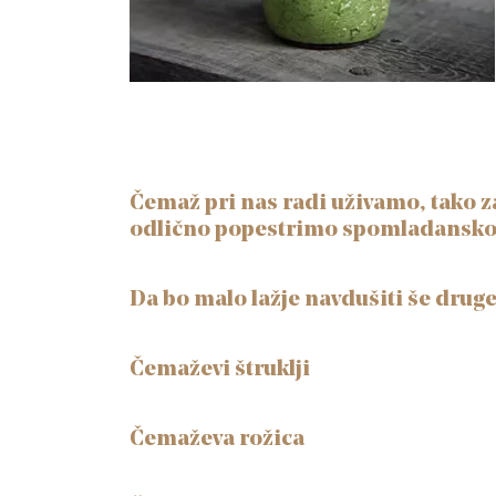
Čemaž pri nas radi uživamo, tako za
odlično popestrimo spomladansko 
Da bo malo lažje navdušiti še druge
Čemaževi štruklji
Čemaževa rožica