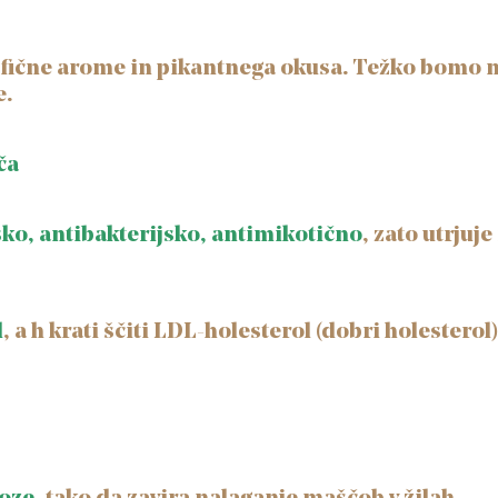
ične arome in pikantnega okusa. Težko bomo naš
e.
ča
sko, antibakterijsko, antimikotično
, zato utrjuj
l
, a h krati ščiti LDL-holesterol (dobri holestero