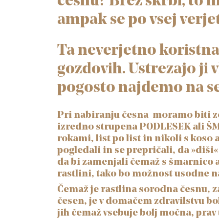
česnu? Brez skrbi, to n
ampak se po vsej verje
Ta neverjetno koristna 
gozdovih. Ustrezajo ji
pogosto najdemo na se
Pri nabiranju česna moramo biti ze
izredno strupena PODLESEK ali ŠMA
rokami, list po list in nikoli s koso
pogledali in se prepričali, da »di
da bi zamenjali čemaž s šmarnico a
rastlini, tako bo možnost usodne 
Čemaž je rastlina sorodna česnu, z
česen, je v domačem zdravilstvu bolj
jih čemaž vsebuje bolj močna, prav