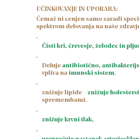
UČINKOVANJE IN UPORABA:
Čemaž ni cenjen samo zaradi specif
spektrom delovanja na naše zdravj
Čisti kri, črevesje, želodec in plju
Deluje
antibiotično, antibakterij
vpliva na
imunski sistem
.
znižuje lipide –
znižuje holestero
spremembami.
znižuje krvni tlak,