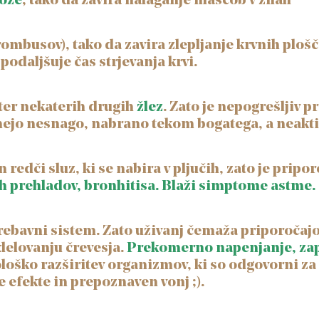
roze
, tako da zavira nalaganje maščob v žilah
rombusov), tako da zavira zlepljanje krvnih plošč
 podaljšuje čas strjevanja krvi.
 ter nekaterih drugih
žlez
. Zato je nepogrešljiv p
aknejo nesnago, nabrano tekom bogatega, a neakt
n redči sluz, ki se nabira v pljučih, zato je pripo
ih prehladov, bronhitisa. Blaži simptome astme.
rebavni sistem. Zato uživanj čemaža priporočaj
elovanju črevesja.
Prekomerno napenjanje, zapr
loško razširitev organizmov, ki so odgovorni za
 efekte in prepoznaven vonj ;).