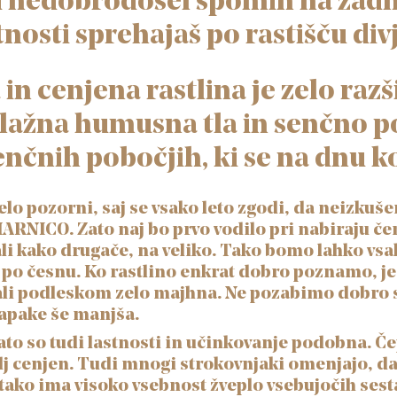
i nedobrodošel spomin na zadnji
tnosti sprehajaš po rastišču di
in cenjena rastlina je zelo raz
 vlažna humusna tla in senčno po
nčnih pobočjih, ki se na dnu 
lo pozorni, saj se vsako leto zgodi, da neizkuš
RNICO. Zato naj bo prvo vodilo pri nabiraju č
 ali kako drugače, na veliko. Tako bomo lahko vsak
ši« po česnu. Ko rastlino enkrat dobro poznamo, 
li podleskom zelo majhna. Ne pozabimo dobro sp
napake še manjša.
ato so tudi lastnosti in učinkovanje podobna. Če
 cenjen. Tudi mnogi strokovnjaki omenjajo, da je
 tako ima visoko vsebnost žveplo vsebujočih sest