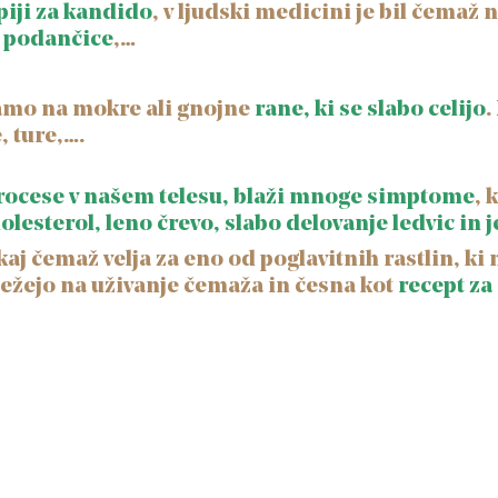
piji za kandido
, v ljudski medicini je bil čemaž 
o podančice
,…
jamo na mokre ali gnojne
rane, ki se slabo celijo
.
, ture,….
rocese v našem telesu, blaži mnoge simptome
, 
olesterol, leno črevo, slabo delovanje ledvic in j
aj čemaž velja za eno od poglavitnih rastlin, ki 
sežejo na uživanje čemaža in česna kot
recept za