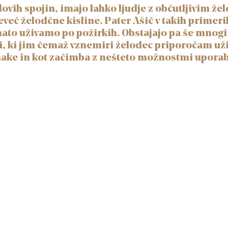
lovih spojin, imajo lahko ljudje z občutljivim ž
eveč želodčne kisline. Pater Ašič v takih primer
to uživamo po požirkih. Obstajajo pa še mnogi d
di, ki jim čemaž vznemiri želodec priporočam uži
make in kot začimba z nešteto možnostmi uporab