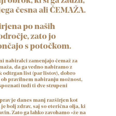
 obrok, ki si ga zaužil,
vjega česna ali ČEMAŽA.
širjena po naših
dročje, zato jo
končajo s potočkom.
eni nabiralci zamenjajo čemaž za
emaža, da ga vedno nabiramo z
 odtrgan list (par listov), dobro
je ob pravilnem nabiranju možnost,
oznati tudi ti dve strupeni
prav je danes manj razširjen kot
 bolj zdrav, saj so eterična olja, ki
avin. Zato ga lahko zavohamo »že na