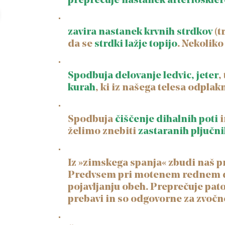
preprečuje nastanek arterioskle
zavira nastanek krvnih strdkov
(t
da se
strdki lažje topijo
. Nekoliko
Spodbuja delovanje ledvic, jeter
,
kurah
, ki iz našega telesa odpl
Spodbuja
čiščenje dihalnih poti
i
želimo znebiti
z
a
staranih pljučn
Iz »zimskega spanja« zbudi naš p
Predvsem pri motenem rednem d
pojavljanju obeh. Preprečuje pato
prebavi in so odgovorne za zvočne