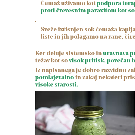
Čemaž uživamo kot
podpora tera
proti črevesnim parazitom kot s
Sveže iztisnjen sok čemaža kapl
liste in jih polagamo na rane, čire
Ker deluje sistemsko in
uravnava p
težav kot so
visok pritisk, povečan h
Iz napisanega je dobro razvidno zak
pomlajevalno
in zakaj nekateri pri
visoke starosti.