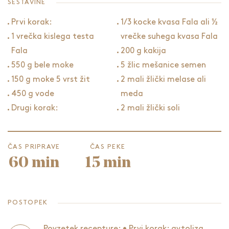
SESTAVINE
Prvi korak:
1/3 kocke kvasa Fala ali ½
1 vrečka kislega testa
vrečke suhega kvasa Fala
Fala
200 g kakija
550 g bele moke
5 žlic mešanice semen
150 g moke 5 vrst žit
2 mali žlički melase ali
450 g vode
meda
Drugi korak:
2 mali žlički soli
ČAS PRIPRAVE
ČAS PEKE
60 min
15 min
POSTOPEK
Povzetek recepture: • Prvi korak: avtoliza