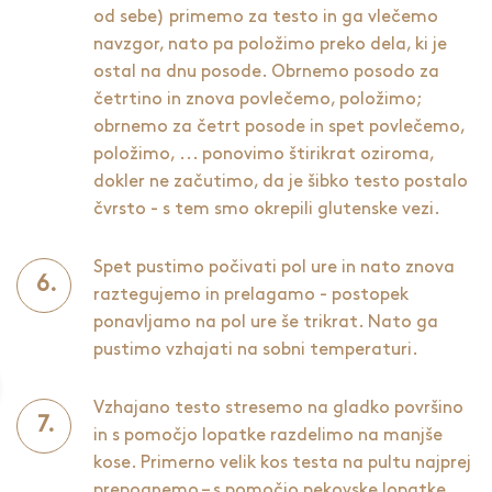
od sebe) primemo za testo in ga vlečemo
navzgor, nato pa položimo preko dela, ki je
ostal na dnu posode. Obrnemo posodo za
četrtino in znova povlečemo, položimo;
obrnemo za četrt posode in spet povlečemo,
položimo, ... ponovimo štirikrat oziroma,
dokler ne začutimo, da je šibko testo postalo
čvrsto - s tem smo okrepili glutenske vezi.
Spet pustimo počivati pol ure in nato znova
raztegujemo in prelagamo - postopek
ponavljamo na pol ure še trikrat. Nato ga
pustimo vzhajati na sobni temperaturi.
Vzhajano testo stresemo na gladko površino
in s pomočjo lopatke razdelimo na manjše
kose. Primerno velik kos testa na pultu najprej
prepognemo – s pomočjo pekovske lopatke