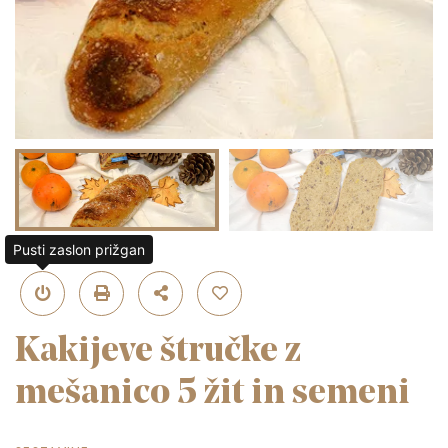
Pusti zaslon prižgan
Kakijeve štručke z
mešanico 5 žit in semeni