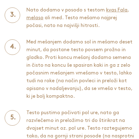
Nato dodamo v posodo s testom
kvas Fala
,
melaso
ali med. Testo mešamo najprej
počasi, nato na najvišji hitrosti.
Med mešanjem dodamo sol in mešamo deset
minut, da postane testo povsem prožno in
gladko. Proti koncu mešanj dodamo semena
in čisto na koncu še spasiran kaki in ga z zelo
počasnim mešanjem vmešamo v testo, lahko
tudi na roke (na način povleci in preloži kot
opisano v nadaljevanju), da se vmeša v testo,
ki je bolj kompaktno.
Testo pustimo počivati pol ure, nato ga
razvlečemo in preložimo tri do štirikrat na
dvajset minut oz. pol ure. Testo raztegujemo
tako, da na gornji strani posode (na nasprotni