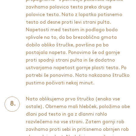
zavihamo polovico testa preko druge
polovice testa. Nato z lopatko potisnemo
testo od desne proti levi strani pulta.
Napetosti med testom in podlago bodo
vplivale na to, da bo brezoblična gmota
dobilo obliko štručke, površina pa bo
postajala napeta. Ponovimo še od gornje
proti spodnji strani pulta in še dodatno
ustvarjamo napetost gornje plasti testa. Po
potrebi še ponovimo. Nato nakazano štručko
pustimo počivati nekaj minut.
Nato oblikujemo prvo štručko (enako vse
ostale). Obrnemo mali hlebček, položimo obe
dlani pod testo in ga z dlanmi rahlo
razvlečemo na vse strani. Zatem gornji rob
zavihamo proti sebi in pritisnemo obrnjen rob