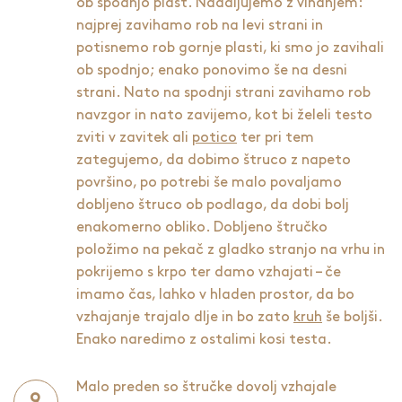
ob spodnjo plast. Nadaljujemo z vihanjem:
najprej zavihamo rob na levi strani in
potisnemo rob gornje plasti, ki smo jo zavihali
ob spodnjo; enako ponovimo še na desni
strani. Nato na spodnji strani zavihamo rob
navzgor in nato zavijemo, kot bi želeli testo
zviti v zavitek ali
potico
ter pri tem
zategujemo, da dobimo štruco z napeto
površino, po potrebi še malo povaljamo
dobljeno štruco ob podlago, da dobi bolj
enakomerno obliko. Dobljeno štručko
položimo na pekač z gladko stranjo na vrhu in
pokrijemo s krpo ter damo vzhajati – če
imamo čas, lahko v hladen prostor, da bo
vzhajanje trajalo dlje in bo zato
kruh
še boljši.
Enako naredimo z ostalimi kosi testa.
Malo preden so štručke dovolj vzhajale