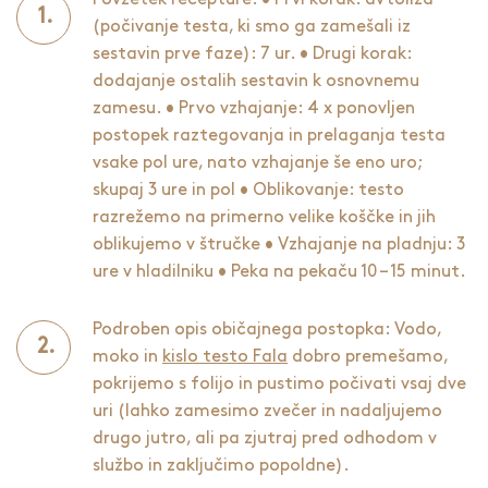
(počivanje testa, ki smo ga zamešali iz
sestavin prve faze): 7 ur. • Drugi korak:
dodajanje ostalih sestavin k osnovnemu
zamesu. • Prvo vzhajanje: 4 x ponovljen
postopek raztegovanja in prelaganja testa
vsake pol ure, nato vzhajanje še eno uro;
skupaj 3 ure in pol • Oblikovanje: testo
razrežemo na primerno velike koščke in jih
oblikujemo v štručke • Vzhajanje na pladnju: 3
ure v hladilniku • Peka na pekaču 10 – 15 minut.
Podroben opis običajnega postopka: Vodo,
moko in
kislo testo Fala
dobro premešamo,
pokrijemo s folijo in pustimo počivati vsaj dve
uri (lahko zamesimo zvečer in nadaljujemo
drugo jutro, ali pa zjutraj pred odhodom v
službo in zaključimo popoldne).