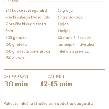
SESTAVINE
2/3 kocke svežega ali 2
30 g olja
vrečki suhega kvasa Fala
30 g sladkorja
½ vrečke kislega testa
1 jajce
Fala
1 beljak
700 g moke
1,5 male žličke soli
150 g mleka
rumenjak in dve žlici
150 g mascarpone sirčka
mleka za premaz
150 g vode
ČAS PRIPRAVE
ČAS PEKE
30 min
12-15 min
Puhaste mlečne štručke sem dodatno obogatil z