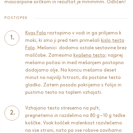
mascarpone sirčkom in rezultat je mmmmm. Odličen!
POSTOPEK
Kvas Fala
raztopimo v vodi in ga prilijemo k
moki, ki smo ji pred tem primešali
kislo testo
Fala
. Mešanici dodamo ostale sestavine brez
maščobe. Zamesimo
kvašeno testo
; najprej
mešamo počasi in med mešanjem postopno
dodajamo olje. Na koncu mešamo deset
minut na najvišji hitrosti, da postane testo
gladko. Zatem posodo pokrijemo s folijo in
pustimo testo na toplem vzhajati.
Vzhajano testo stresemo na pult,
pregnetemo in razdelimo na 80 g – 10 g težke
koščke. Vsak košček malenkost razvlečemo
na vse strani, nato pa vse robove zavihamo