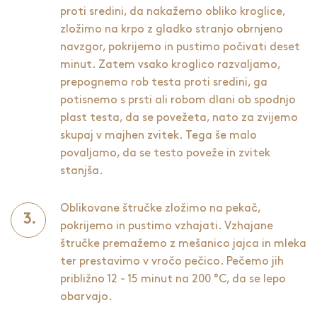
proti sredini, da nakažemo obliko kroglice,
zložimo na krpo z gladko stranjo obrnjeno
navzgor, pokrijemo in pustimo počivati deset
minut. Zatem vsako kroglico razvaljamo,
prepognemo rob testa proti sredini, ga
potisnemo s prsti ali robom dlani ob spodnjo
plast testa, da se povežeta, nato za zvijemo
skupaj v majhen zvitek. Tega še malo
povaljamo, da se testo poveže in zvitek
stanjša.
Oblikovane štručke zložimo na pekač,
pokrijemo in pustimo vzhajati. Vzhajane
štručke premažemo z mešanico jajca in mleka
ter prestavimo v vročo pečico. Pečemo jih
približno 12 - 15 minut na 200 °C, da se lepo
obarvajo.