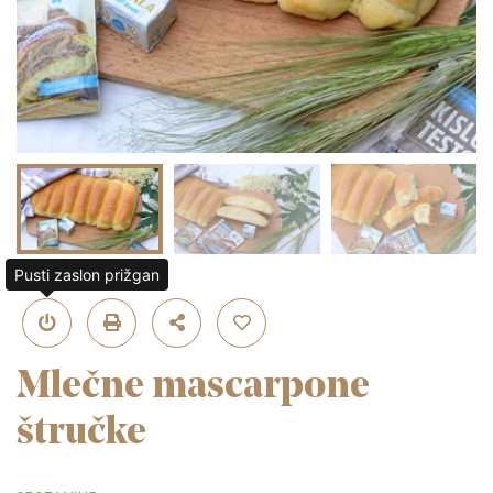
Pusti zaslon prižgan
Mlečne mascarpone
štručke