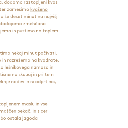
a
, dodamo raztopljeni
kvas
a ter zamesimo
kvašeno
o še deset minut na najvišji
o dodajamo zmehčano
rijemo in pustimo na toplem
timo nekaj minut počivati.
o in razrežemo na kvadrate.
co lešnikovega namaza in
tisnemo skupaj in pri tem
rije nadev in ni odprtinic,
topljenem maslu in vse
aščen pekač, in sicer
a bo ostala jagoda