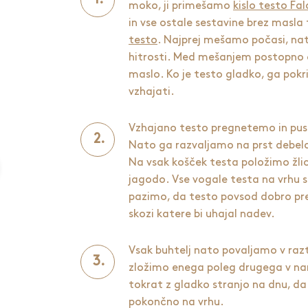
moko, ji primešamo
kislo testo Fal
in vse ostale sestavine brez masl
testo
. Najprej mešamo počasi, nat
hitrosti. Med mešanjem postopn
maslo. Ko je testo gladko, ga pok
vzhajati.
Vzhajano testo pregnetemo in pus
Nato ga razvaljamo na prst debel
Na vsak košček testa položimo žli
jagodo. Vse vogale testa na vrhu s
pazimo, da testo povsod dobro prek
skozi katere bi uhajal nadev.
Vsak buhtelj nato povaljamo v raz
zložimo enega poleg drugega v nam
tokrat z gladko stranjo na dnu, d
pokončno na vrhu.