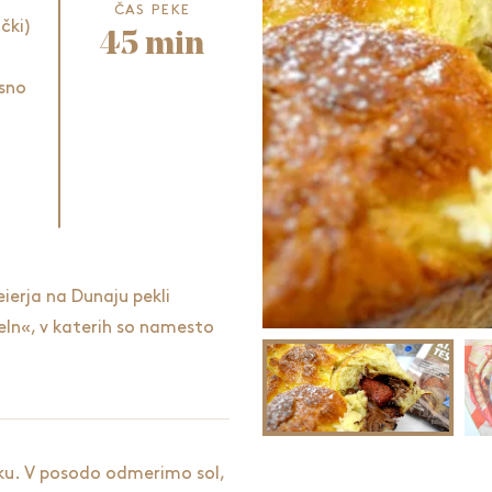
ČAS PEKE
ički)
45 min
sno
eierja na Dunaju pekli
ln«, v katerih so namesto
u. V posodo odmerimo sol,