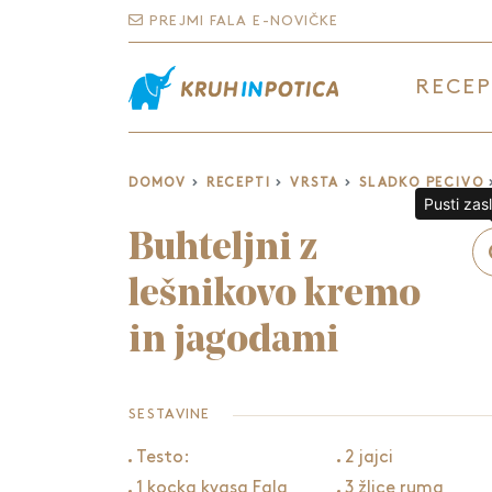
PREJMI FALA E-NOVIČKE
RECEP
DOMOV
RECEPTI
VRSTA
SLADKO PECIVO
Pusti zas
Buhteljni z
lešnikovo kremo
in jagodami
SESTAVINE
Testo:
2 jajci
1 kocka kvasa Fala
3 žlice ruma