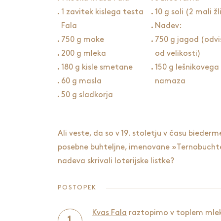
1 zavitek kislega testa
10 g soli (2 mali žl
Fala
Nadev:
750 g moke
750 g jagod (odvi
200 g mleka
od velikosti)
180 g kisle smetane
150 g lešnikovega
60 g masla
namaza
50 g sladkorja
Ali veste, da so v 19. stoletju v času biederm
posebne buhteljne, imenovane »Ternobuchte
nadeva skrivali loterijske listke?
POSTOPEK
Kvas Fala
raztopimo v toplem mlek