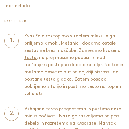
marmelado.
POSTOPEK
Kvas Fala
raztopimo v toplem mleku in ga
prilijemo k moki. Mešanici dodamo ostale
sestavine brez maščobe. Zamesimo
kvašeno
testo
; najprej mešamo počasi in med
mešanjem postopno dodajamo olje. Na koncu
mešamo deset minut na najvišji hitrosti, da
postane testo gladko. Zatem posodo
pokrijemo s folijo in pustimo testo na toplem
vzhajati.
Vzhajano testo pregnetemo in pustimo nekaj
minut počivati. Nato ga razvaljamo na prst
debelo in razrežemo na kvadrate. Na vsak