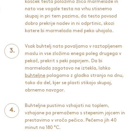
košček testa položimo žlico marmelade in
nato vse vogale testa na vrhu stisnemo
skupaj in pri tem pazimo, da testo povsod
dobro prekrije nadev in ni odprtinic, skozi
katere bi marmelada med peko uhajala.
Vsak buhtelj nato povaljamo v raztopljenem
maslu in vse zložimo enega poleg drugega v
pekač, prekrit s peki papirjem. Da bi
marmelada zagotovo ne iztekla, lahko
buhteljne
polagamo z gladko stranjo na dnu,
tako da del, kjer se plasti stikajo skupaj,
obrnemo navzgor.
Buhteljne pustimo vzhajati na toplem,
vzhajane pa premažemo s stepenim jajcem in
prestavimo v vročo pečico. Pečemo jih 40
minut na 180 °C.