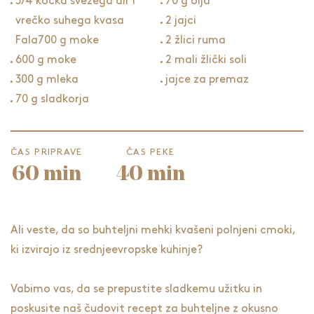
3/4 kocka svežega ali 1
70 g olja
vrečko suhega kvasa
2 jajci
Fala700 g moke
2 žlici ruma
600 g moke
2 mali žlički soli
300 g mleka
jajce za premaz
70 g sladkorja
ČAS PRIPRAVE
ČAS PEKE
60 min
40 min
Ali veste, da so
buhteljni
mehki kvašeni polnjeni cmoki,
ki izvirajo iz srednjeevropske kuhinje?
Vabimo vas, da se prepustite sladkemu užitku in
poskusite naš čudovit recept za buhteljne z okusno