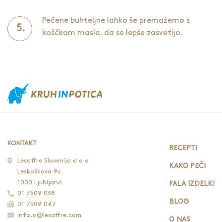
Pečene buhteljne lahko še premažemo s
koščkom masla, da se lepše zasvetijo.
KONTAKT
RECEPTI
Lesaffre Slovenija d.o.o.
KAKO PEČI
Leskoškova 9c
1000 Ljubljana
FALA IZDELKI
01 7509 038
BLOG
01 7509 047
info.si@lesaffre.com
O NAS