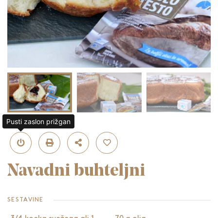
Pusti zaslon prižgan
Navadni buhteljni
SESTAVINE