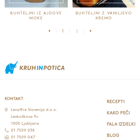
BUHTELJNI IZ AJDOVE
BUHTELJNI Z VANILJEVO
MOKE
KREMO
Prejšnja stran
Naslednja stran
1
2
KONTAKT
RECEPTI
Lesaffre Slovenija d.o.o.
KAKO PEČI
Leskoškova 9c
1000 Ljubljana
FALA IZDELKI
01 7509 038
BLOG
01 7509 047