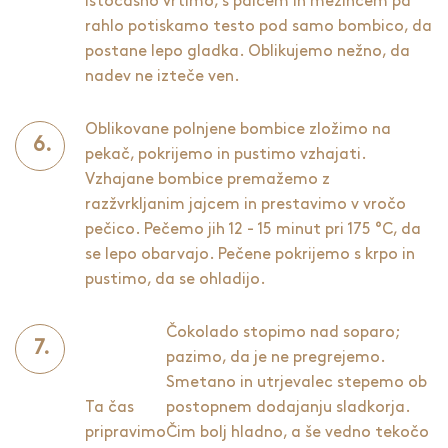
istočasno vrtimo, s palcem in mezincem pa
rahlo potiskamo testo pod samo bombico, da
postane lepo gladka. Oblikujemo nežno, da
nadev ne izteče ven.
Oblikovane polnjene bombice zložimo na
pekač, pokrijemo in pustimo vzhajati.
Vzhajane bombice premažemo z
razžvrkljanim jajcem in prestavimo v vročo
pečico. Pečemo jih 12 - 15 minut pri 175 °C, da
se lepo obarvajo. Pečene pokrijemo s krpo in
pustimo, da se ohladijo.
Čokolado stopimo nad soparo;
pazimo, da je ne pregrejemo.
Smetano in utrjevalec stepemo ob
Ta čas
postopnem dodajanju sladkorja.
pripravimo
Čim bolj hladno, a še vedno tekočo