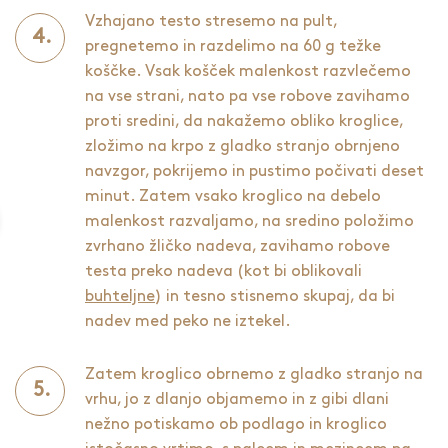
Vzhajano testo stresemo na pult,
pregnetemo in razdelimo na 60 g težke
koščke. Vsak košček malenkost razvlečemo
na vse strani, nato pa vse robove zavihamo
proti sredini, da nakažemo obliko kroglice,
zložimo na krpo z gladko stranjo obrnjeno
navzgor, pokrijemo in pustimo počivati deset
minut. Zatem vsako kroglico na debelo
malenkost razvaljamo, na sredino položimo
zvrhano žličko nadeva, zavihamo robove
testa preko nadeva (kot bi oblikovali
buhteljne
) in tesno stisnemo skupaj, da bi
nadev med peko ne iztekel.
Zatem kroglico obrnemo z gladko stranjo na
vrhu, jo z dlanjo objamemo in z gibi dlani
nežno potiskamo ob podlago in kroglico