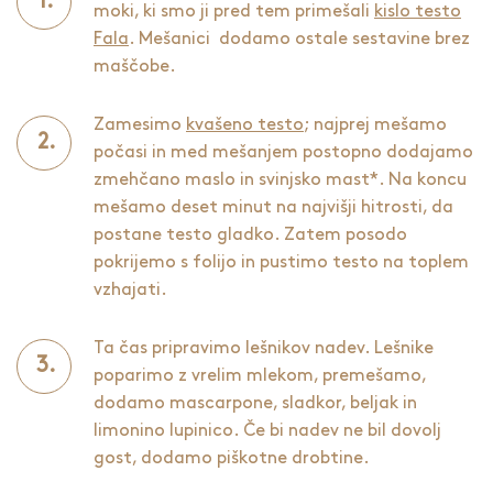
moki, ki smo ji pred tem primešali
kislo testo
Fala
. Mešanici dodamo ostale sestavine brez
maščobe.
Zamesimo
kvašeno testo
; najprej mešamo
počasi in med mešanjem postopno dodajamo
zmehčano maslo in svinjsko mast*. Na koncu
mešamo deset minut na najvišji hitrosti, da
postane testo gladko. Zatem posodo
pokrijemo s folijo in pustimo testo na toplem
vzhajati.
Ta čas pripravimo lešnikov nadev. Lešnike
poparimo z vrelim mlekom, premešamo,
dodamo mascarpone, sladkor, beljak in
limonino lupinico. Če bi nadev ne bil dovolj
gost, dodamo piškotne drobtine.