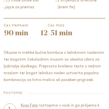
1,5 male žličke soli
2 utrjevalca smetane
jajce za premaz
(krem fix)
ČAS PRIPRAVE
ČAS PEKE
90 min
12-51 min
Okusne in mehke bučne bombice z lešnikovim nadevom
ter bogatim čokoladnim musom so idealna izbira za
ljubitelje sladkega. Preprosto kvašeno testo z nežnim
maslom ter bogat lešnikov nadev ustvarita popolno
kombinacijo za hitro malico ali poseben prigrizek.
POSTOPEK
Kvas Fala
raztopimo v vodi in ga prilijemo k