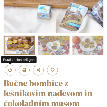
Pusti zaslon prižgan
Bučne bombice z
lešnikovim nadevom in
čokoladnim musom