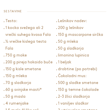
SESTAVINE
Testo:
Lešnikov nadev:
1 kocka svežega ali 2
200 g lešnikov
vrečki suhega kvasa Fala
150 g mascarpone sirčka
½ vrečke kislega testa
50 g mleka
Fala
50 g sladkorja
750 g moke
limonina lupinica
200 g pireja hokaido buče
1 beljak
150 g kisle smetane
drobtine (po potrebi)
150 g mleka
Čokoladni mus:
70 g sladkorja
500 g sladke smetane
60 g svinjske masti*
150 g temne čokolade
50 g masla
2-3 žlici sladkorja
4 rumenjake
1 vaniljev sladkor