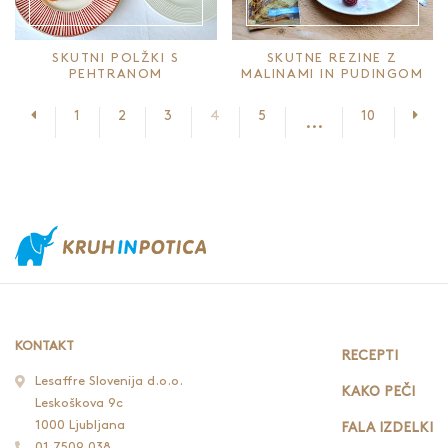
SKUTNI POLŽKI S
SKUTNE REZINE Z
PEHTRANOM
MALINAMI IN PUDINGOM
Prejšnja stran
Nasl
1
2
3
4
5
10
...
KONTAKT
RECEPTI
Lesaffre Slovenija d.o.o.
KAKO PEČI
Leskoškova 9c
1000 Ljubljana
FALA IZDELKI
01 7509 038