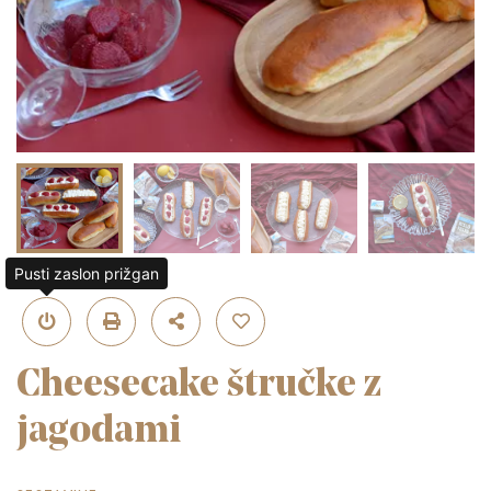
Pusti zaslon prižgan
Cheesecake štručke z
jagodami