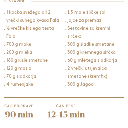
SESTAVINE
1 kocka svežega ali 2
1,5 male žličke soli
vrečki suhega kvasa Fala
jajce za premaz
½ vrečke kislega testa
Sestavine za kremni
Fala
sirček:
700 g moke
500 g sladke smetane
200 g mleka
500 g kremnega sirčka
180 g kisle smetane
60 g mletega sladkorja
120 g masla
2 vrečki utrjevalca
70 g sladkorja
smetane (kremfix)
4 rumenjake
500 g Jagod
ČAS PRIPRAVE
ČAS PEKE
90 min
12-15 min