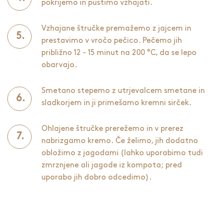
pokrijemo in pustimo vzhajati.
Vzhajane štručke premažemo z jajcem in
prestavimo v vročo pečico. Pečemo jih
približno 12 - 15 minut na 200 °C, da se lepo
obarvajo.
Smetano stepemo z utrjevalcem smetane in
sladkorjem in ji primešamo kremni sirček.
Ohlajene štručke prerežemo in v prerez
nabrizgamo kremo. Če želimo, jih dodatno
obložimo z jagodami (lahko uporabimo tudi
zmrznjene ali jagode iz kompota; pred
uporabo jih dobro odcedimo).