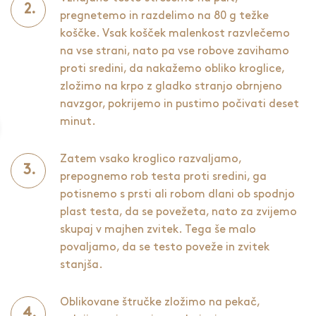
pregnetemo in razdelimo na 80 g težke
koščke. Vsak košček malenkost razvlečemo
na vse strani, nato pa vse robove zavihamo
proti sredini, da nakažemo obliko kroglice,
zložimo na krpo z gladko stranjo obrnjeno
navzgor, pokrijemo in pustimo počivati deset
minut.
Zatem vsako kroglico razvaljamo,
prepognemo rob testa proti sredini, ga
potisnemo s prsti ali robom dlani ob spodnjo
plast testa, da se povežeta, nato za zvijemo
skupaj v majhen zvitek. Tega še malo
povaljamo, da se testo poveže in zvitek
stanjša.
Oblikovane štručke zložimo na pekač,