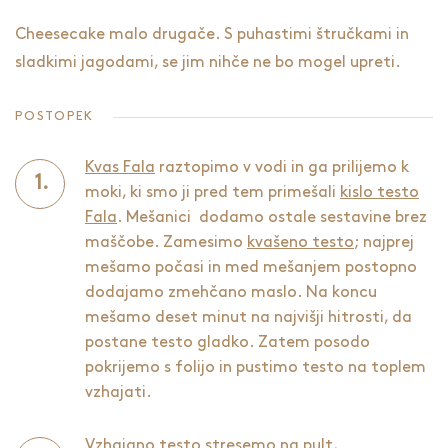
Cheesecake malo drugače. S puhastimi štručkami in
sladkimi jagodami, se jim nihče ne bo mogel upreti.
POSTOPEK
Kvas Fala
raztopimo v vodi in ga prilijemo k
moki, ki smo ji pred tem primešali
kislo testo
Fala
. Mešanici dodamo ostale sestavine brez
maščobe. Zamesimo
kvašeno testo
; najprej
mešamo počasi in med mešanjem postopno
dodajamo zmehčano maslo. Na koncu
mešamo deset minut na najvišji hitrosti, da
postane testo gladko. Zatem posodo
pokrijemo s folijo in pustimo testo na toplem
vzhajati.
Vzhajano testo stresemo na pult,