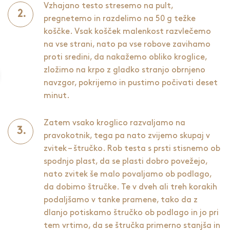
Vzhajano testo stresemo na pult,
pregnetemo in razdelimo na 50 g težke
koščke. Vsak košček malenkost razvlečemo
na vse strani, nato pa vse robove zavihamo
proti sredini, da nakažemo obliko kroglice,
zložimo na krpo z gladko stranjo obrnjeno
navzgor, pokrijemo in pustimo počivati deset
minut.
Zatem vsako kroglico razvaljamo na
pravokotnik, tega pa nato zvijemo skupaj v
zvitek – štručko. Rob testa s prsti stisnemo ob
spodnjo plast, da se plasti dobro povežejo,
nato zvitek še malo povaljamo ob podlago,
da dobimo štručke. Te v dveh ali treh korakih
podaljšamo v tanke pramene, tako da z
dlanjo potiskamo štručko ob podlago in jo pri
tem vrtimo, da se štručka primerno stanjša in