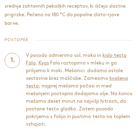
srednje zahtevnih pekaških receptov, ki iščejo slastne
prigrizke. Pečeno na 180 °C do popolne zlato-rjave
barve.
POSTOPEK
V posodo odmerimo sol, moko in
kislo testo
Fala
.
Kvas
Fala raztopimo v mleku in ga
prilijemo k moki. Mešanici dodamo ostale
sestavine brez maščobe. Zamesimo
kvašeno
testo
; najprej mešamo počasi in med
mešanjem postopno dodajamo olje. Na koncu
mešamo deset minut na najvišji hitrosti, da
postane testo gladko. Zatem posodo
pokrijemo s folijo in pustimo testo na toplem
vzhajati.