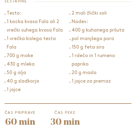
SESTAVINE
Testo:
2 mali žlički soli
1 kocka kvasa Fala ali 2
Nadev:
vrečki suhega kvasa Fala
400 g kuhanega pršuta
1 vrečka kislega testa
pol manjšega pora
Fala
150 g feta sira
700 g moke
1 rdečo in 1 rumeno
430 g mleka
papriko
50 g olja
20 g masla
40 g sladkorja
1 jajce za premaz
1 jajce
ČAS PRIPRAVE
ČAS PEKE
60 min
30 min