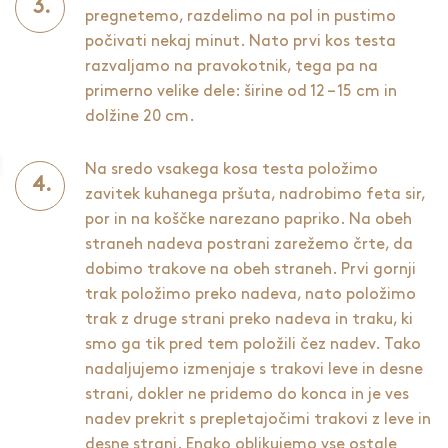
pregnetemo, razdelimo na pol in pustimo
počivati nekaj minut. Nato prvi kos testa
razvaljamo na pravokotnik, tega pa na
primerno velike dele: širine od 12 – 15 cm in
dolžine 20 cm.
Na sredo vsakega kosa testa položimo
zavitek kuhanega pršuta, nadrobimo feta sir,
por in na koščke narezano papriko. Na obeh
straneh nadeva postrani zarežemo črte, da
dobimo trakove na obeh straneh. Prvi gornji
trak položimo preko nadeva, nato položimo
trak z druge strani preko nadeva in traku, ki
smo ga tik pred tem položili čez nadev. Tako
nadaljujemo izmenjaje s trakovi leve in desne
strani, dokler ne pridemo do konca in je ves
nadev prekrit s prepletajočimi trakovi z leve in
desne strani. Enako oblikujemo vse ostale