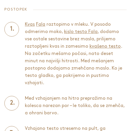
POSTOPEK
Kvas
Fala
raztopimo v mleku. V posodo
odmerimo moko,
kislo testo Fala
, dodamo
vse ostale sestavine brez masla, prilijemo
raztopljeni kvas in zamesimo
kvašeno testo
.
Na začetku mešamo počasi, nato deset
minut na najvišji hitrosti. Med mešanjem
postopno dodajamo zmehčano maslo. Ko je
testo gladko, ga pokrijemo in pustimo
vzhajati.
Med vzhajanjem na hitro prepražimo na
kolesca narezan por – le toliko, da se zmehča,
a ohrani barvo.
Vzhajano testo stresemo na pult, ga