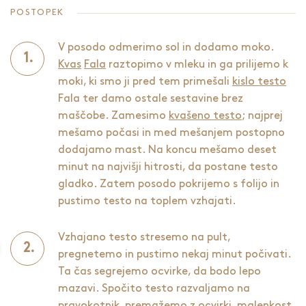
POSTOPEK
V posodo odmerimo sol in dodamo moko.
Kvas
Fala
raztopimo v mleku in ga prilijemo k
moki, ki smo ji pred tem primešali
kislo testo
Fala ter damo ostale sestavine brez
maščobe. Zamesimo
kvašeno testo
; najprej
mešamo počasi in med mešanjem postopno
dodajamo mast. Na koncu mešamo deset
minut na najvišji hitrosti, da postane testo
gladko. Zatem posodo pokrijemo s folijo in
pustimo testo na toplem vzhajati.
Vzhajano testo stresemo na pult,
pregnetemo in pustimo nekaj minut počivati.
Ta čas segrejemo ocvirke, da bodo lepo
mazavi. Spočito testo razvaljamo na
pravokotnik, premažemo z ocvirki, malenkost