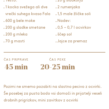
Testo:
20 g sladkorja
1 kocka svežega ali dve
2 rumenjaka
vrečki suhega kvasa Fala
1,5 male žličke soli
600 g bele moke
Nadev:
200 g sladke smetane
0,5 – 0,7 l ocvirkov
200 g mleka
ščep sol
70 g masti
Jajce za premaz
ČAS PRIPRAVE
ČAS PEKE
45 min
20-25 min
Pozimi ne smemo pozabiti na slastno pecivo z ocvirki.
Še posebej za pusta bodo vsi domači in prijatelji veseli
drobnih prigrizkov, mini zavitkov z ocvirki