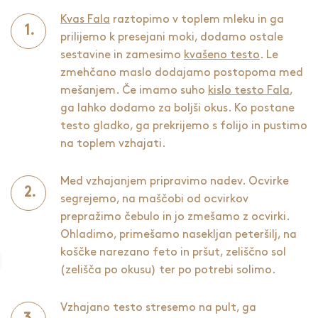
Kvas Fala
raztopimo v toplem mleku in ga
prilijemo k presejani moki, dodamo ostale
sestavine in zamesimo
kvašeno testo
. Le
zmehčano maslo dodajamo postopoma med
mešanjem. Če imamo suho
kislo testo Fala
,
ga lahko dodamo za boljši okus. Ko postane
testo gladko, ga prekrijemo s folijo in pustimo
na toplem vzhajati.
Med vzhajanjem pripravimo nadev. Ocvirke
segrejemo, na maščobi od ocvirkov
prepražimo čebulo in jo zmešamo z ocvirki.
Ohladimo, primešamo nasekljan peteršilj, na
koščke narezano feto in pršut, zeliščno sol
(zelišča po okusu) ter po potrebi solimo.
Vzhajano testo stresemo na pult, ga