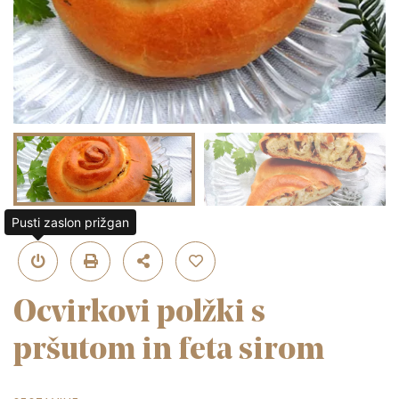
Pusti zaslon prižgan
Ocvirkovi polžki s
pršutom in feta sirom