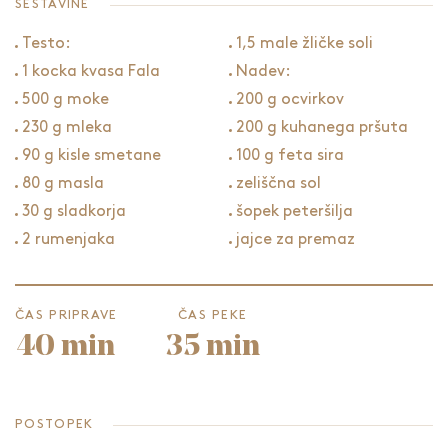
SESTAVINE
Testo:
1,5 male žličke soli
1 kocka kvasa Fala
Nadev:
500 g moke
200 g ocvirkov
230 g mleka
200 g kuhanega pršuta
90 g kisle smetane
100 g feta sira
80 g masla
zeliščna sol
30 g sladkorja
šopek peteršilja
2 rumenjaka
jajce za premaz
ČAS PRIPRAVE
ČAS PEKE
40 min
35 min
POSTOPEK