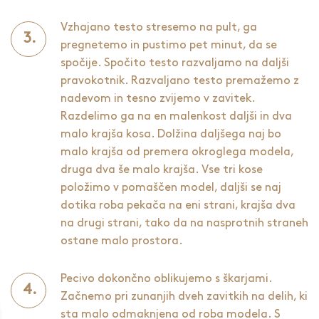
Vzhajano testo stresemo na pult, ga
pregnetemo in pustimo pet minut, da se
spočije. Spočito testo razvaljamo na daljši
pravokotnik. Razvaljano testo premažemo z
nadevom in tesno zvijemo v zavitek.
Razdelimo ga na en malenkost daljši in dva
malo krajša kosa. Dolžina daljšega naj bo
malo krajša od premera okroglega modela,
druga dva še malo krajša. Vse tri kose
položimo v pomaščen model, daljši se naj
dotika roba pekača na eni strani, krajša dva
na drugi strani, tako da na nasprotnih straneh
ostane malo prostora.
Pecivo dokončno oblikujemo s škarjami.
Začnemo pri zunanjih dveh zavitkih na delih, ki
sta malo odmaknjena od roba modela. S