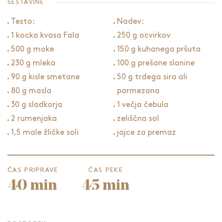
SESTAVINE
Testo:
Nadev:
1 kocka kvasa Fala
250 g ocvirkov
500 g moke
150 g kuhanega pršuta
230 g mleka
100 g prešane slanine
90 g kisle smetane
50 g trdega sira ali
80 g masla
parmezana
30 g sladkorja
1 večja čebula
2 rumenjaka
zeliščna sol
1,5 male žličke soli
jajce za premaz
ČAS PRIPRAVE
ČAS PEKE
40 min
45 min