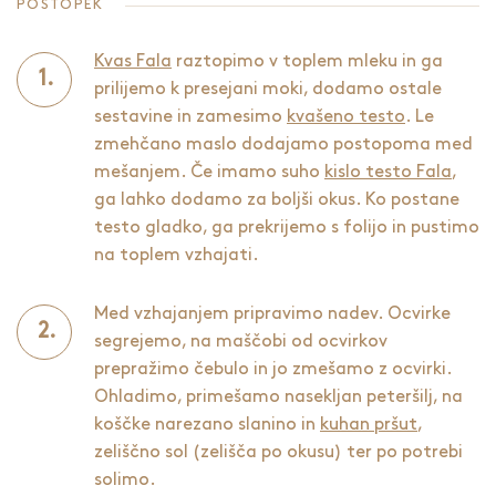
POSTOPEK
Kvas Fala
raztopimo v toplem mleku in ga
prilijemo k presejani moki, dodamo ostale
sestavine in zamesimo
kvašeno testo
. Le
zmehčano maslo dodajamo postopoma med
mešanjem. Če imamo suho
kislo testo Fala
,
ga lahko dodamo za boljši okus. Ko postane
testo gladko, ga prekrijemo s folijo in pustimo
na toplem vzhajati.
Med vzhajanjem pripravimo nadev. Ocvirke
segrejemo, na maščobi od ocvirkov
prepražimo čebulo in jo zmešamo z ocvirki.
Ohladimo, primešamo nasekljan peteršilj, na
koščke narezano slanino in
kuhan pršut
,
zeliščno sol (zelišča po okusu) ter po potrebi
solimo.