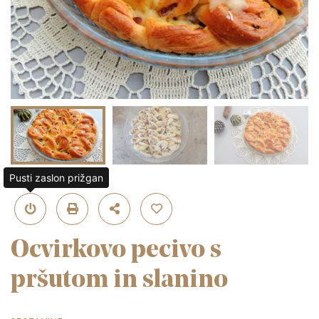
Pusti zaslon prižgan
Ocvirkovo pecivo s
pršutom in slanino