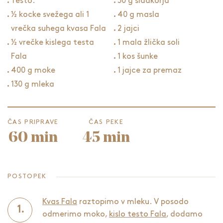
Testo:
30 g sladkorja
½ kocke svežega ali 1
40 g masla
vrečka suhega kvasa Fala
2 jajci
½ vrečke kislega testa
1 mala žlička soli
Fala
1 kos šunke
400 g moke
1 jajce za premaz
130 g mleka
ČAS PRIPRAVE
ČAS PEKE
60 min
45 min
POSTOPEK
Kvas Fala
raztopimo v mleku. V posodo
odmerimo moko,
kislo testo Fala
, dodamo