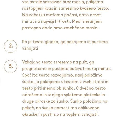
vse ostale sestavine brez masla, prilijemo
raztopljeni
kvas
in zamesimo
kvašeno testo
.
Na začetku mešamo počasi, nato deset
minut na najvišji hitrosti. Med mešanjem
postopno dodajamo zmehčano maslo.
Ko je testo gladko, ga pokrijemo in pustimo
vzhajati.
Vzhajano testo stresemo na pult, ga
pregnetemo in pustimo počivati nekaj minut.
Spočito testo razvaljamo, nanj položimo
šunko, jo pokrijemo s testom z vseh strani in
testo pritisnemo ob šunko. Odvečno testo
odrežemo in iz njega spletemo pletenke in
druge okraske za šunko. Šunko položimo na
pekač, na šunko namestimo oblikovane
okraske in pustimo na toplem vzhajati.