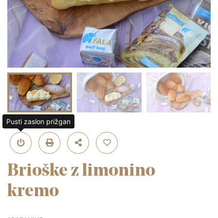
Pusti zaslon prižgan
Brioške z limonino
kremo