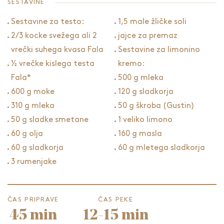
SESTAVINE
Sestavine za testo:
1,5 male žličke soli
2/3 kocke svežega ali 2
jajce za premaz
vrečki suhega kvasa Fala
Sestavine za limonino
½ vrečke kislega testa
kremo:
Fala*
500 g mleka
600 g moke
120 g sladkorja
310 g mleka
50 g škroba (Gustin)
50 g sladke smetane
1 veliko limono
60 g olja
160 g masla
60 g sladkorja
60 g mletega sladkorja
3 rumenjake
ČAS PRIPRAVE
ČAS PEKE
45 min
12-15 min