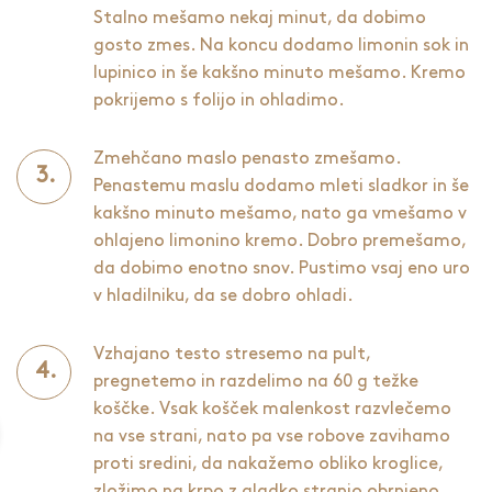
Stalno mešamo nekaj minut, da dobimo
gosto zmes. Na koncu dodamo limonin sok in
lupinico in še kakšno minuto mešamo. Kremo
pokrijemo s folijo in ohladimo.
Zmehčano maslo penasto zmešamo.
Penastemu maslu dodamo mleti sladkor in še
kakšno minuto mešamo, nato ga vmešamo v
ohlajeno limonino kremo. Dobro premešamo,
da dobimo enotno snov. Pustimo vsaj eno uro
v hladilniku, da se dobro ohladi.
Vzhajano testo stresemo na pult,
pregnetemo in razdelimo na 60 g težke
koščke. Vsak košček malenkost razvlečemo
na vse strani, nato pa vse robove zavihamo
proti sredini, da nakažemo obliko kroglice,
zložimo na krpo z gladko stranjo obrnjeno