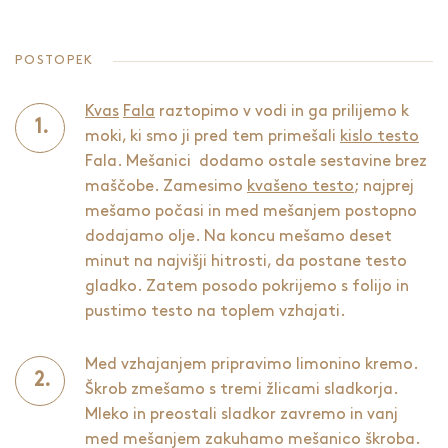
POSTOPEK
Kvas
Fala
raztopimo v vodi in ga prilijemo k
moki, ki smo ji pred tem primešali
kislo testo
Fala. Mešanici dodamo ostale sestavine brez
maščobe. Zamesimo
kvašeno testo
; najprej
mešamo počasi in med mešanjem postopno
dodajamo olje. Na koncu mešamo deset
minut na najvišji hitrosti, da postane testo
gladko. Zatem posodo pokrijemo s folijo in
pustimo testo na toplem vzhajati.
Med vzhajanjem pripravimo limonino kremo.
Škrob zmešamo s tremi žlicami sladkorja.
Mleko in preostali sladkor zavremo in vanj
med mešanjem zakuhamo mešanico škroba.