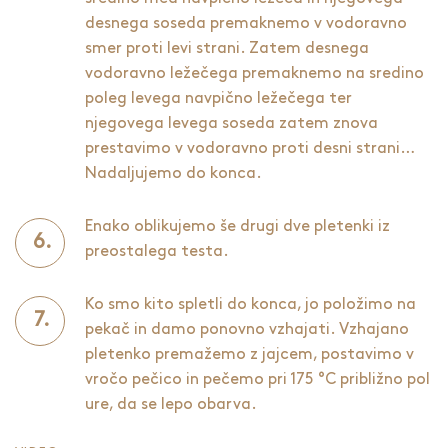
desnega soseda premaknemo v vodoravno
smer proti levi strani. Zatem desnega
vodoravno ležečega premaknemo na sredino
poleg levega navpično ležečega ter
njegovega levega soseda zatem znova
prestavimo v vodoravno proti desni strani…
Nadaljujemo do konca.
Enako oblikujemo še drugi dve pletenki iz
preostalega testa.
Ko smo kito spletli do konca, jo položimo na
pekač in damo ponovno vzhajati. Vzhajano
pletenko premažemo z jajcem, postavimo v
vročo pečico in pečemo pri 175 °C približno pol
ure, da se lepo obarva.