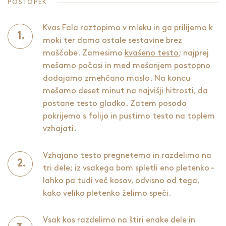
POSTOPEK
Kvas Fala
raztopimo v mleku in ga prilijemo k
moki ter damo ostale sestavine brez
maščobe. Zamesimo
kvašeno testo
; najprej
mešamo počasi in med mešanjem postopno
dodajamo zmehčano maslo. Na koncu
mešamo deset minut na najvišji hitrosti, da
postane testo gladko. Zatem posodo
pokrijemo s folijo in pustimo testo na toplem
vzhajati.
Vzhajano testo pregnetemo in razdelimo na
tri dele; iz vsakega bom spletli eno pletenko –
lahko pa tudi več kosov, odvisno od tega,
kako veliko pletenko želimo speči.
Vsak kos razdelimo na štiri enake dele in