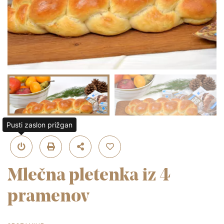
Pusti zaslon prižgan
Mlečna pletenka iz 4
pramenov