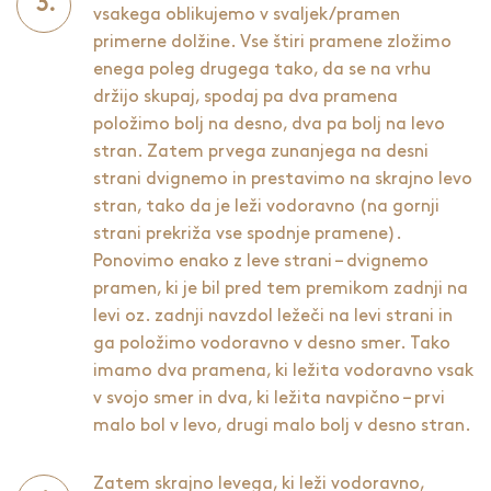
vsakega oblikujemo v svaljek/pramen
primerne dolžine. Vse štiri pramene zložimo
enega poleg drugega tako, da se na vrhu
držijo skupaj, spodaj pa dva pramena
položimo bolj na desno, dva pa bolj na levo
stran. Zatem prvega zunanjega na desni
strani dvignemo in prestavimo na skrajno levo
stran, tako da je leži vodoravno (na gornji
strani prekriža vse spodnje pramene).
Ponovimo enako z leve strani – dvignemo
pramen, ki je bil pred tem premikom zadnji na
levi oz. zadnji navzdol ležeči na levi strani in
ga položimo vodoravno v desno smer. Tako
imamo dva pramena, ki ležita vodoravno vsak
v svojo smer in dva, ki ležita navpično – prvi
malo bol v levo, drugi malo bolj v desno stran.
Zatem skrajno levega, ki leži vodoravno,