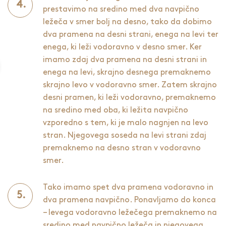
prestavimo na sredino med dva navpično
ležeča v smer bolj na desno, tako da dobimo
dva pramena na desni strani, enega na levi ter
enega, ki leži vodoravno v desno smer. Ker
imamo zdaj dva pramena na desni strani in
enega na levi, skrajno desnega premaknemo
skrajno levo v vodoravno smer. Zatem skrajno
desni pramen, ki leži vodoravno, premaknemo
na sredino med oba, ki ležita navpično
vzporedno s tem, ki je malo nagnjen na levo
stran. Njegovega soseda na levi strani zdaj
premaknemo na desno stran v vodoravno
smer.
Tako imamo spet dva pramena vodoravno in
dva pramena navpično. Ponavljamo do konca
– levega vodoravno ležečega premaknemo na
sredino med navpično ležeča in njegovega