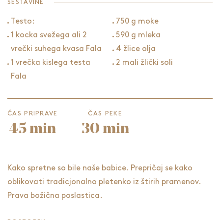
SESTAVINE
Testo:
750 g moke
1 kocka svežega ali 2
590 g mleka
vrečki suhega kvasa Fala
4 žlice olja
1 vrečka kislega testa
2 mali žlički soli
Fala
ČAS PRIPRAVE
ČAS PEKE
45 min
30 min
Kako spretne so bile naše babice. Prepričaj se kako
oblikovati tradicjonalno pletenko iz štirih pramenov.
Prava božična poslastica.