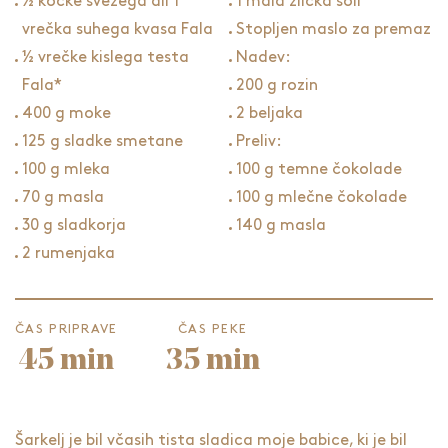
½ kocke svežega ali 1
1 mala žlička soli
vrečka suhega kvasa Fala
Stopljen maslo za premaz
½ vrečke kislega testa
Nadev:
Fala*
200 g rozin
400 g moke
2 beljaka
125 g sladke smetane
Preliv:
100 g mleka
100 g temne čokolade
70 g masla
100 g mlečne čokolade
30 g sladkorja
140 g masla
2 rumenjaka
ČAS PRIPRAVE
ČAS PEKE
45 min
35 min
Šarkelj je bil včasih tista sladica moje babice, ki je bil