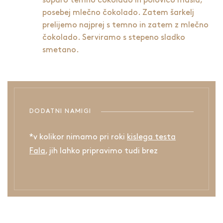
soparo temno čokolado in polovico masla,
posebej mlečno čokolado. Zatem šarkelj
prelijemo najprej s temno in zatem z mlečno
čokolado. Serviramo s stepeno sladko
smetano.
DODATNI NAMIGI
*v kolikor nimamo pri roki
kislega testa
Fala
, jih lahko pripravimo tudi brez