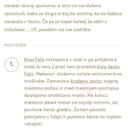
narejen skoraj spotoma, a smo vsi navdušeno
opazovali, kako se dviga in kaj bo znotraj, ko bo babica
zarezala v testo. Če pa je topel šarkelj še oblit s
čokolado....Uf, pozabim na vse zadržke.
POSTOPEK
Kvas Fala
raztopimo v vodi in ga prilijemo k
moki, ki smo ji pred tem primešali
kislo testo
Fala
. Mešanici dodamo ostale sestavine brez
maščobe. Zamesimo
kvašeno testo
; najprej
mešamo počasi in med mešanjem postopno
dodajamo zmehčano maslo. Na koncu
mešamo deset minut na najvišji hitrosti, da
postane testo gladko. Zatem posodo
pokrijemo s folijo in pustimo testo na toplem
vzhajati.