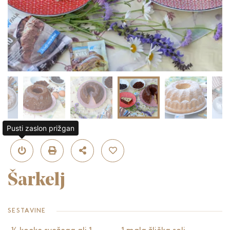
Pusti zaslon prižgan
Šarkelj
SESTAVINE