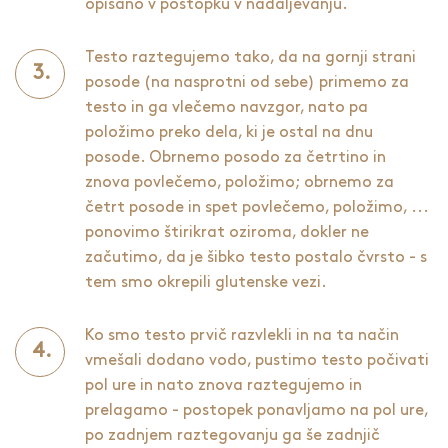
opisano v postopku v nadaljevanju.
Testo raztegujemo tako, da na gornji strani
posode (na nasprotni od sebe) primemo za
testo in ga vlečemo navzgor, nato pa
položimo preko dela, ki je ostal na dnu
posode. Obrnemo posodo za četrtino in
znova povlečemo, položimo; obrnemo za
četrt posode in spet povlečemo, položimo, ...
ponovimo štirikrat oziroma, dokler ne
začutimo, da je šibko testo postalo čvrsto - s
tem smo okrepili glutenske vezi.
Ko smo testo prvič razvlekli in na ta način
vmešali dodano vodo, pustimo testo počivati
pol ure in nato znova raztegujemo in
prelagamo - postopek ponavljamo na pol ure,
po zadnjem raztegovanju ga še zadnjič