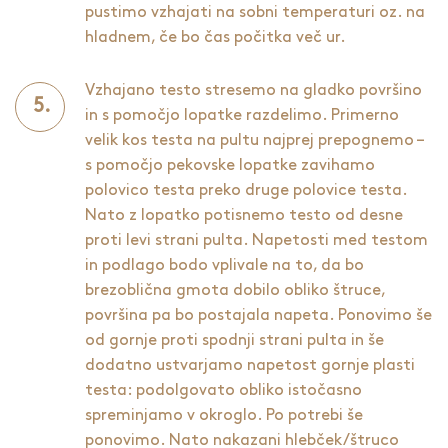
pustimo vzhajati na sobni temperaturi oz. na
hladnem, če bo čas počitka več ur.
Vzhajano testo stresemo na gladko površino
in s pomočjo lopatke razdelimo. Primerno
velik kos testa na pultu najprej prepognemo –
s pomočjo pekovske lopatke zavihamo
polovico testa preko druge polovice testa.
Nato z lopatko potisnemo testo od desne
proti levi strani pulta. Napetosti med testom
in podlago bodo vplivale na to, da bo
brezoblična gmota dobilo obliko štruce,
površina pa bo postajala napeta. Ponovimo še
od gornje proti spodnji strani pulta in še
dodatno ustvarjamo napetost gornje plasti
testa: podolgovato obliko istočasno
spreminjamo v okroglo. Po potrebi še
ponovimo. Nato nakazani hlebček/štruco