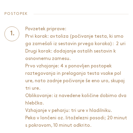
POSTOPEK
Povzetek priprave:
Prvi korak: avtoliza (počivanje testa, ki smo
ga zamešali iz sestavin prvega koraka): 2 uri
Drugi korak: dodajanje ostalih sestavin k
osnovnemu zamesu.
Prvo vzhajanje: 4 x ponovljen postopek
raztegovanja in prelaganja testa vsake pol
ure, nato zadnje počivanje še eno uro, skupaj
tri ure.
Oblikovanje: iz navedene količine dobimo dva
hlebčka.
Vzhajanje v peharju: tri ure v hladilniku.
Peka v lončeni oz. litoželezni posodi; 20 minut
s pokrovom, 10 minut odkrito.