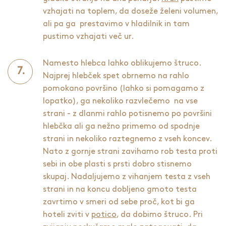
vzhajati na toplem, da doseže želeni volumen,
ali pa ga prestavimo v hladilnik in tam
pustimo vzhajati več ur.
Namesto hlebca lahko oblikujemo štruco.
Najprej hlebček spet obrnemo na rahlo
pomokano površino (lahko si pomagamo z
lopatko), ga nekoliko razvlečemo na vse
strani - z dlanmi rahlo potisnemo po površini
hlebčka ali ga nežno primemo od spodnje
strani in nekoliko raztegnemo z vseh koncev.
Nato z gornje strani zavihamo rob testa proti
sebi in obe plasti s prsti dobro stisnemo
skupaj. Nadaljujemo z vihanjem testa z vseh
strani in na koncu dobljeno gmoto testa
zavrtimo v smeri od sebe proč, kot bi ga
hoteli zviti v
potico
, da dobimo štruco. Pri