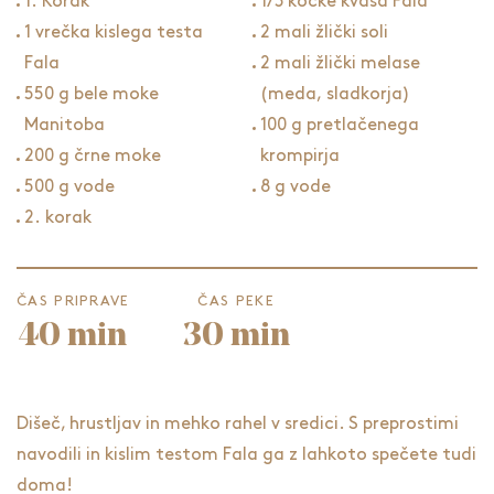
1. Korak
1/3 kocke kvasa Fala
1 vrečka kislega testa
2 mali žlički soli
Fala
2 mali žlički melase
550 g bele moke
(meda, sladkorja)
Manitoba
100 g pretlačenega
200 g črne moke
krompirja
500 g vode
8 g vode
2. korak
ČAS PRIPRAVE
ČAS PEKE
40 min
30 min
Dišeč, hrustljav in mehko rahel v sredici. S preprostimi
navodili in kislim testom Fala ga z lahkoto spečete tudi
doma!