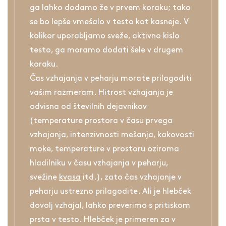
ga lahko dodamo že v prvem koraku; tako
se bo lepše vmešalo v testo kot kasneje. V
kolikor uporabljamo sveže, aktivno kislo
testo, ga moramo dodati šele v drugem
koraku.
Čas vzhajanja v peharju morate prilagoditi
vašim razmeram. Hitrost vzhajanja je
odvisna od številnih dejavnikov
(temperature prostora v času prvega
vzhajanja, intenzivnosti mešanja, kakovosti
moke, temperature v prostoru oziroma
hladilniku v času vzhajanja v peharju,
svežine
kvasa
itd.), zato čas vzhajanje v
peharju ustrezno prilagodite. Ali je hlebček
dovolj vzhajal, lahko preverimo s pritiskom
prsta v testo. Hlebček je primeren za v