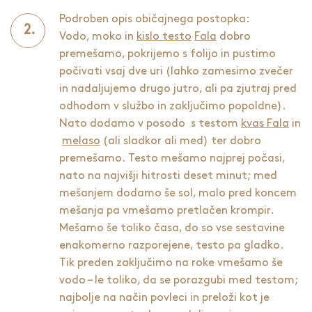
Podroben opis običajnega postopka:
Vodo, moko in
kislo testo
Fala
dobro
premešamo, pokrijemo s folijo in pustimo
počivati vsaj dve uri (lahko zamesimo zvečer
in nadaljujemo drugo jutro, ali pa zjutraj pred
odhodom v službo in zaključimo popoldne).
Nato dodamo v posodo s testom
kvas Fala
in
melaso
(ali sladkor ali med) ter dobro
premešamo. Testo mešamo najprej počasi,
nato na najvišji hitrosti deset minut; med
mešanjem dodamo še sol, malo pred koncem
mešanja pa vmešamo pretlačen krompir.
Mešamo še toliko časa, do so vse sestavine
enakomerno razporejene, testo pa gladko.
Tik preden zaključimo na roke vmešamo še
vodo – le toliko, da se porazgubi med testom;
najbolje na način povleci in preloži kot je