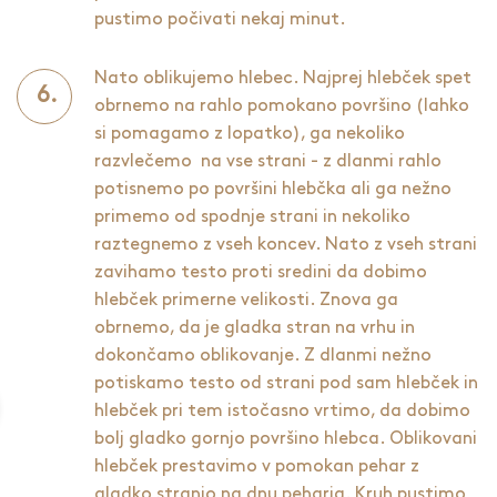
pustimo počivati nekaj minut.
Nato oblikujemo hlebec. Najprej hlebček spet
obrnemo na rahlo pomokano površino (lahko
si pomagamo z lopatko), ga nekoliko
razvlečemo na vse strani - z dlanmi rahlo
potisnemo po površini hlebčka ali ga nežno
primemo od spodnje strani in nekoliko
raztegnemo z vseh koncev. Nato z vseh strani
zavihamo testo proti sredini da dobimo
hlebček primerne velikosti. Znova ga
obrnemo, da je gladka stran na vrhu in
dokončamo oblikovanje. Z dlanmi nežno
potiskamo testo od strani pod sam hlebček in
hlebček pri tem istočasno vrtimo, da dobimo
bolj gladko gornjo površino hlebca. Oblikovani
hlebček prestavimo v pomokan pehar z
gladko stranjo na dnu peharja.
Kruh
pustimo