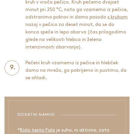
kruh v vročo pečico. Kruh pečemo dvajset
minut pri 250 °C, nato ga vzamemo iz pečice,
odstranimo pokrov in damo posodo
s kruhom
nazaj v pečico za deset minut, da se do
konca speče in lepo obarva (čas prilagodimo
glede na velikosti hlebca in želeno
intenzivnosti obarvanja).
Pečeni kruh vzamemo iz pečice in hlebček
damo na mrežo, ga pokrijemo in pustimo, da
se ohladi.
DODATNI NAMIGI
*
Kislo testo Fala
je suho, ni aktivno, zato