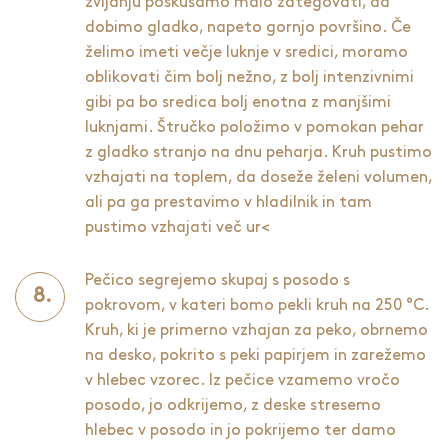
zvijanju poskušamo malo zategovati, da
dobimo gladko, napeto gornjo površino. Če
želimo imeti večje luknje v sredici, moramo
oblikovati čim bolj nežno, z bolj intenzivnimi
gibi pa bo sredica bolj enotna z manjšimi
luknjami. Štručko položimo v pomokan pehar
z gladko stranjo na dnu peharja. Kruh pustimo
vzhajati na toplem, da doseže želeni volumen,
ali pa ga prestavimo v hladilnik in tam
pustimo vzhajati več ur<
Pečico segrejemo skupaj s posodo s
pokrovom, v kateri bomo pekli kruh na 250 °C.
Kruh, ki je primerno vzhajan za peko, obrnemo
na desko, pokrito s peki papirjem in zarežemo
v hlebec vzorec. Iz pečice vzamemo vročo
posodo, jo odkrijemo, z deske stresemo
hlebec v posodo in jo pokrijemo ter damo