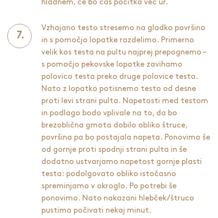
hladnem, če bo čas počitka več ur.
Vzhajano testo stresemo na gladko površino
in s pomočjo lopatke razdelimo. Primerno
velik kos testa na pultu najprej prepognemo –
s pomočjo pekovske lopatke zavihamo
polovico testa preko druge polovice testa.
Nato z lopatko potisnemo testo od desne
proti levi strani pulta. Napetosti med testom
in podlago bodo vplivale na to, da bo
brezoblična gmota dobilo obliko štruce,
površina pa bo postajala napeta. Ponovimo še
od gornje proti spodnji strani pulta in še
dodatno ustvarjamo napetost gornje plasti
testa: podolgovato obliko istočasno
spreminjamo v okroglo. Po potrebi še
ponovimo. Nato nakazani hlebček/štruco
pustimo počivati nekaj minut.