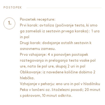
POSTOPEK
Povzetek recepture:
Prvi korak: avtoliza (počivanje testa, ki smo
ga zamešali iz sestavin prvega koraka): 1 ura
in pol
Drugi korak: dodajanje ostalih sestavin k
osnovnemu zamesu.
Prvo vzhajanje: 4 x ponovljen postopek
raztegovanja in prelaganja testa vsake pol
ure, nato še pol ure, skupaj 2 uri in pol
Oblikovanje: iz navedene količine dobimo 2
hlebčka.
Vzhajanje v peharju: eno uro in pol v hladilniku
Peka v lončeni oz. litoželezni posodi; 20 minut
s pokrovom, 10 minut odkrito.