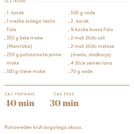
SESTAVINE
1. korak
500 g vode
1 vrečka kislega testa
2. korak
Fala
¼ kocke kvasa Fala
350 g bele moke
2 mali žlički soli
(Manitoba)
2 mali žlički melase
250 g polnozrnate pirine
(meda, sladkorja)
moke
4 žlice semen lana
100 g ržene moke
70 g vode
ČAS PRIPRAVE
ČAS PEKE
40 min
30 min
Polnovreden kruh bogatega okusa.