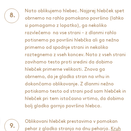
Nato oblikujemo hlebec. Najprej hlebček spet
obrnemo na rahlo pomokano površino (lahko
si pomagamo z lopatko), ga nekoliko
razvlečemo na vse strani - z dlanmi rahlo
potisnemo po površini hlebčka ali ga nežno
primemo od spodnje strani in nekoliko
raztegnemo z vseh koncev. Nato z vseh strani
zavihamo testo proti sredini da dobimo
hlebček primerne velikosti. Znova ga
obrnemo, da je gladka stran na vrhu in
dokončamo oblikovanje. Z dlanmi nežno
potiskamo testo od strani pod sam hlebček in
hlebček pri tem istočasno vrtimo, da dobimo
bolj gladko gornjo površino hlebca.
Oblikovani hlebček prestavimo v pomokan
pehar z gladko stranjo na dnu peharja.
Kruh