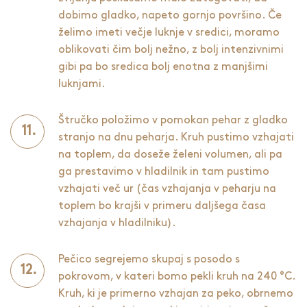
dobimo gladko, napeto gornjo površino. Če
želimo imeti večje luknje v sredici, moramo
oblikovati čim bolj nežno, z bolj intenzivnimi
gibi pa bo sredica bolj enotna z manjšimi
luknjami.
Štručko položimo v pomokan pehar z gladko
stranjo na dnu peharja. Kruh pustimo vzhajati
na toplem, da doseže želeni volumen, ali pa
ga prestavimo v hladilnik in tam pustimo
vzhajati več ur (čas vzhajanja v peharju na
toplem bo krajši v primeru daljšega časa
vzhajanja v hladilniku).
Pečico segrejemo skupaj s posodo s
pokrovom, v kateri bomo pekli kruh na 240 °C.
Kruh, ki je primerno vzhajan za peko, obrnemo