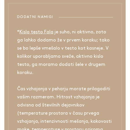
DODATNI NAMIGI
*
Kislo testo Fala
je suho, ni aktivno, zato
ga lahko dodamo že v prvem koraku; tako
se bo lepše vmešalo v testo kot kasneje. V
kolikor uporabljamo sveže, aktivno kislo
testo, ga moramo dodati šele v drugem
koraku.
Čas vzhajanja v peharju morate prilagoditi
vašim razmeram. Hitrost vzhajanja je
odvisna od številnih dejavnikov
(temperature prostora v času prvega
vzhajanja, intenzivnosti mešanja, kakovosti
moke, temperature v prostoru oziroma