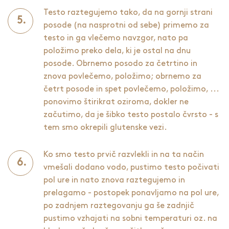
Testo raztegujemo tako, da na gornji strani
posode (na nasprotni od sebe) primemo za
testo in ga vlečemo navzgor, nato pa
položimo preko dela, ki je ostal na dnu
posode. Obrnemo posodo za četrtino in
znova povlečemo, položimo; obrnemo za
četrt posode in spet povlečemo, položimo, ...
ponovimo štirikrat oziroma, dokler ne
začutimo, da je šibko testo postalo čvrsto - s
tem smo okrepili glutenske vezi.
Ko smo testo prvič razvlekli in na ta način
vmešali dodano vodo, pustimo testo počivati
pol ure in nato znova raztegujemo in
prelagamo - postopek ponavljamo na pol ure,
po zadnjem raztegovanju ga še zadnjič
pustimo vzhajati na sobni temperaturi oz. na