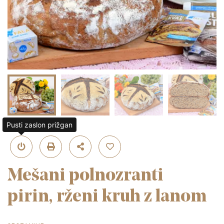
Pusti zaslon prižgan
Mešani polnozranti
pirin, rženi kruh z lanom