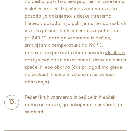
na desko, pokrito s peki papirjem in zarežemo
v hlebec vzorec. Iz pečice vzamemo vročo
posodo, jo odkrijemo, z deske stresemo
hlebec v posodo in jo pokrijemo ter damo kruh
v vročo pečico. Kruh pečemo dvajset minut
pri 240 °C, nato ga vzamemo iz pečice,
zmanjšamo temperaturo na 190 °C,
odstranimo pokrov in damo posodo
s kruhom
nazaj v pečico za deset minut, da se do konca
speče in lepo obarva (čas prilagodimo glede
na velikosti hlebca in želeno intenzivnosti
obarvanja).
Pečeni kruh vzamemo iz pečice in hlebček
damo na mrežo, ga pokrijemo in pustimo, da
se ohladi.