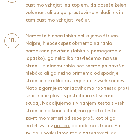
pustimo vzhajati na toplem, da doseže želeni
volumen, ali pa ga prestavimo v hladilnik in
tam pustimo vzhajati več ur.
Namesto hlebca lahko oblikujemo štruco.
Najprej hlebček spet obrnemo na rahlo
pomokano površino (lahko si pomagamo z
lopatko), ga nekoliko razvlečemo na vse
strani - z dlanmi rahlo potisnemo po površini
hlebčka ali ga nežno primemo od spodnje
strani in nekoliko raztegnemo z vseh koncev.
Nato z gornje strani zavihamo rob testa proti
sebi in obe plasti s prsti dobro stisnemo
skupaj. Nadaljujemo z vihanjem testa z vseh
strani in na koncu dobljeno gmoto testa
zavrtimo v smeri od sebe proč, kot bi ga
hoteli zviti v
potico
, da dobimo štruco. Pri
zvijanju poskušamo malo zategovati, da