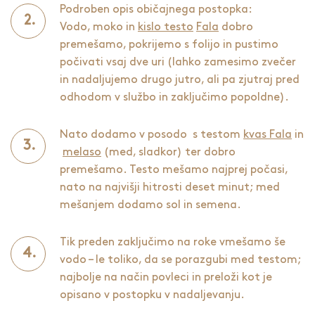
Podroben opis običajnega postopka:
Vodo, moko in
kislo testo
Fala
dobro
premešamo, pokrijemo s folijo in pustimo
počivati vsaj dve uri (lahko zamesimo zvečer
in nadaljujemo drugo jutro, ali pa zjutraj pred
odhodom v službo in zaključimo popoldne).
Nato dodamo v posodo s testom
kvas Fala
in
melaso
(med, sladkor) ter dobro
premešamo. Testo mešamo najprej počasi,
nato na najvišji hitrosti deset minut; med
mešanjem dodamo sol in semena.
Tik preden zaključimo na roke vmešamo še
vodo – le toliko, da se porazgubi med testom;
najbolje na način povleci in preloži kot je
opisano v postopku v nadaljevanju.