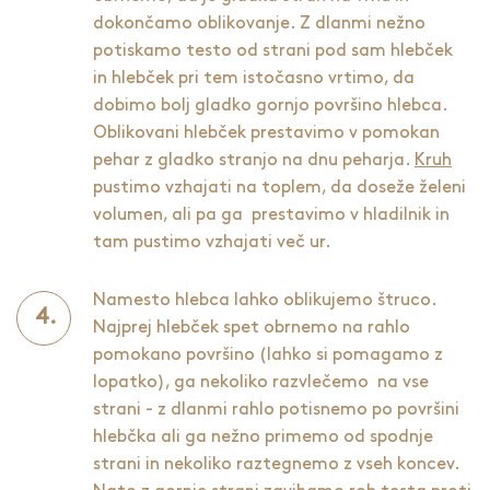
dokončamo oblikovanje. Z dlanmi nežno
potiskamo testo od strani pod sam hlebček
in hlebček pri tem istočasno vrtimo, da
dobimo bolj gladko gornjo površino hlebca.
Oblikovani hlebček prestavimo v pomokan
pehar z gladko stranjo na dnu peharja.
Kruh
pustimo vzhajati na toplem, da doseže želeni
volumen, ali pa ga prestavimo v hladilnik in
tam pustimo vzhajati več ur.
Namesto hlebca lahko oblikujemo štruco.
Najprej hlebček spet obrnemo na rahlo
pomokano površino (lahko si pomagamo z
lopatko), ga nekoliko razvlečemo na vse
strani - z dlanmi rahlo potisnemo po površini
hlebčka ali ga nežno primemo od spodnje
strani in nekoliko raztegnemo z vseh koncev.