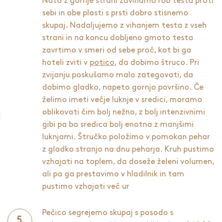
Nato z gornje strani zavihamo rob testa proti
sebi in obe plasti s prsti dobro stisnemo
skupaj. Nadaljujemo z vihanjem testa z vseh
strani in na koncu dobljeno gmoto testa
zavrtimo v smeri od sebe proč, kot bi ga
hoteli zviti v
potico
, da dobimo štruco. Pri
zvijanju poskušamo malo zategovati, da
dobimo gladko, napeto gornjo površino. Če
želimo imeti večje luknje v sredici, moramo
oblikovati čim bolj nežno, z bolj intenzivnimi
gibi pa bo sredica bolj enotna z manjšimi
luknjami. Štručko položimo v pomokan pehar
z gladko stranjo na dnu peharja. Kruh pustimo
vzhajati na toplem, da doseže želeni volumen,
ali pa ga prestavimo v hladilnik in tam
pustimo vzhajati več ur
Pečico segrejemo skupaj s posodo s