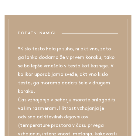
DODATNI NAMIGI
*
Kislo testo
Fala
je suho, ni aktivno, zato
ga lahko dodamo že v prvem koraku; tako
se bo lepše vmešalo v testo kot kasneje. V
kolikor uporabljamo sveže, aktivno kislo
testo, ga moramo dodati šele v drugem
koraku.
Čas vzhajanja v peharju morate prilagoditi
vašim razmeram. Hitrost vzhajanja je
odvisna od številnih dejavnikov
(temperature prostora v času prvega
vzhajanja, intenzivnosti mešanja, kakovosti