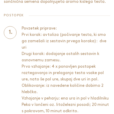
sončnična semena dopolnjujeta aromo
kislega testa
.
POSTOPEK
Povzetek priprave:
Prvi korak: avtoliza (počivanje testa, ki smo
ga zamešali iz sestavin prvega koraka): dve
uri
Drugi korak: dodajanje ostalih sestavin k
osnovnemu zamesu.
Prvo vzhajanje: 4 x ponovljen postopek
raztegovanja in prelaganja testa vsake pol
ure, nato še pol ure, skupaj dve uri in pol.
Oblikovanje: iz navedene količine dobimo 2
hlebčka.
Vzhajanje v peharju: ena ura in pol v hladilniku
Peka v lončeni oz. litoželezni posodi; 20 minut
s pokrovom, 10 minut odkrito.