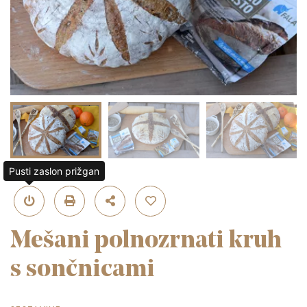
Pusti zaslon prižgan
Mešani polnozrnati kruh
s sončnicami