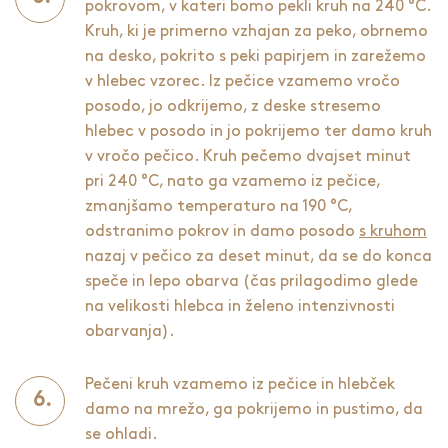
pokrovom, v kateri bomo pekli kruh na 240 °C.
Kruh, ki je primerno vzhajan za peko, obrnemo
na desko, pokrito s peki papirjem in zarežemo
v hlebec vzorec. Iz pečice vzamemo vročo
posodo, jo odkrijemo, z deske stresemo
hlebec v posodo in jo pokrijemo ter damo kruh
v vročo pečico. Kruh pečemo dvajset minut
pri 240 °C, nato ga vzamemo iz pečice,
zmanjšamo temperaturo na 190 °C,
odstranimo pokrov in damo posodo
s kruhom
nazaj v pečico za deset minut, da se do konca
speče in lepo obarva (čas prilagodimo glede
na velikosti hlebca in želeno intenzivnosti
obarvanja).
Pečeni kruh vzamemo iz pečice in hlebček
damo na mrežo, ga pokrijemo in pustimo, da
se ohladi.