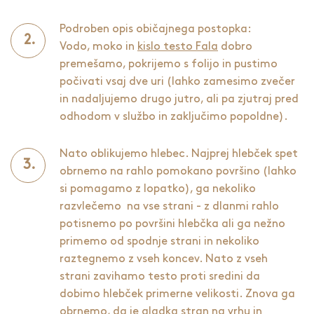
Podroben opis običajnega postopka:
Vodo, moko in
kislo testo Fala
dobro
premešamo, pokrijemo s folijo in pustimo
počivati vsaj dve uri (lahko zamesimo zvečer
in nadaljujemo drugo jutro, ali pa zjutraj pred
odhodom v službo in zaključimo popoldne).
Nato oblikujemo hlebec. Najprej hlebček spet
obrnemo na rahlo pomokano površino (lahko
si pomagamo z lopatko), ga nekoliko
razvlečemo na vse strani - z dlanmi rahlo
potisnemo po površini hlebčka ali ga nežno
primemo od spodnje strani in nekoliko
raztegnemo z vseh koncev. Nato z vseh
strani zavihamo testo proti sredini da
dobimo hlebček primerne velikosti. Znova ga
obrnemo, da je gladka stran na vrhu in