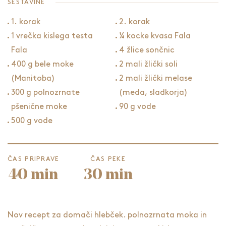
SESTAVINE
1. korak
2. korak
1 vrečka kislega testa
¼ kocke kvasa Fala
Fala
4 žlice sončnic
400 g bele moke
2 mali žlički soli
(Manitoba)
2 mali žlički melase
300 g polnozrnate
(meda, sladkorja)
pšenične moke
90 g vode
500 g vode
ČAS PRIPRAVE
ČAS PEKE
40 min
30 min
Nov recept za domači hlebček. polnozrnata moka in