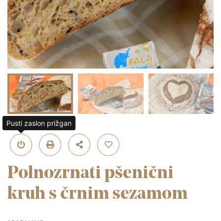
Pusti zaslon prižgan
Polnozrnati pšenični
kruh s črnim sezamom