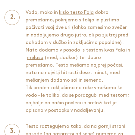
Vodo, moko in
kislo testo Fala
dobro
premešamo, pokrijemo s folijo in pustimo
počivati vsaj dve uri (lahko zamesimo zvečer
in nadaljujemo drugo jutro, ali pa zjutraj pred
odhodom v službo in zaključimo popoldne).
Nato dodamo v posodo s testom
kvas
Fala
in
melaso
(med, sladkor) ter dobro
premešamo. Testo mešamo najprej počasi,
nato na najvišji hitrosti deset minut; med
mešanjem dodamo sol in semena.
Tik preden zaključimo na roke vmešamo še
vodo – le toliko, da se porazgubi med testom;
najbolje na način povleci in preloži kot je
opisano v postopku v nadaljevanju.
Testo raztegujemo tako, da na gornji strani
posode (na nasprotni od sebe) primemo za