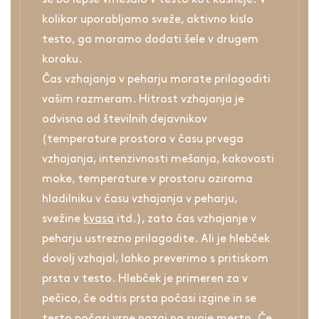
kolikor uporabljamo sveže, aktivno kislo
testo, ga moramo dodati šele v drugem
koraku.
Čas vzhajanja v peharju morate prilagoditi
vašim razmeram. Hitrost vzhajanja je
odvisna od številnih dejavnikov
(temperature prostora v času prvega
vzhajanja, intenzivnosti mešanja, kakovosti
moke, temperature v prostoru oziroma
hladilniku v času vzhajanja v peharju,
svežine
kvasa
itd.), zato čas vzhajanje v
peharju ustrezno prilagodite. Ali je hlebček
dovolj vzhajal, lahko preverimo s pritiskom
prsta v testo. Hlebček je primeren za v
pečico, če odtis prsta počasi izgine in se
testo počasi vrne nazaj na svoje mesto. Če