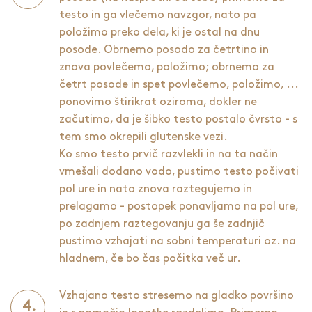
testo in ga vlečemo navzgor, nato pa
položimo preko dela, ki je ostal na dnu
posode. Obrnemo posodo za četrtino in
znova povlečemo, položimo; obrnemo za
četrt posode in spet povlečemo, položimo, ...
ponovimo štirikrat oziroma, dokler ne
začutimo, da je šibko testo postalo čvrsto - s
tem smo okrepili glutenske vezi.
Ko smo testo prvič razvlekli in na ta način
vmešali dodano vodo, pustimo testo počivati
pol ure in nato znova raztegujemo in
prelagamo - postopek ponavljamo na pol ure,
po zadnjem raztegovanju ga še zadnjič
pustimo vzhajati na sobni temperaturi oz. na
hladnem, če bo čas počitka več ur.
Vzhajano testo stresemo na gladko površino