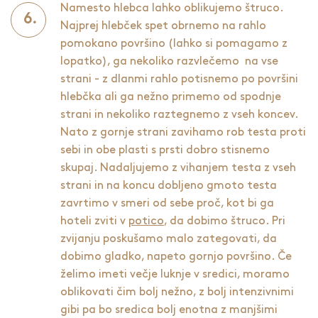
Namesto hlebca lahko oblikujemo štruco.
Najprej hlebček spet obrnemo na rahlo
pomokano površino (lahko si pomagamo z
lopatko), ga nekoliko razvlečemo na vse
strani - z dlanmi rahlo potisnemo po površini
hlebčka ali ga nežno primemo od spodnje
strani in nekoliko raztegnemo z vseh koncev.
Nato z gornje strani zavihamo rob testa proti
sebi in obe plasti s prsti dobro stisnemo
skupaj. Nadaljujemo z vihanjem testa z vseh
strani in na koncu dobljeno gmoto testa
zavrtimo v smeri od sebe proč, kot bi ga
hoteli zviti v
potico
, da dobimo štruco. Pri
zvijanju poskušamo malo zategovati, da
dobimo gladko, napeto gornjo površino. Če
želimo imeti večje luknje v sredici, moramo
oblikovati čim bolj nežno, z bolj intenzivnimi
gibi pa bo sredica bolj enotna z manjšimi