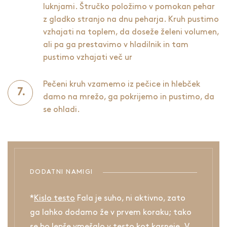
luknjami. Štručko položimo v pomokan pehar
z gladko stranjo na dnu peharja. Kruh pustimo
vzhajati na toplem, da doseže želeni volumen,
ali pa ga prestavimo v hladilnik in tam
pustimo vzhajati več ur
Pečeni kruh vzamemo iz pečice in hlebček
damo na mrežo, ga pokrijemo in pustimo, da
se ohladi.
DODATNI NAMIGI
*
Kislo testo
Fala je suho, ni aktivno, zato
ga lahko dodamo že v prvem koraku; tako
se bo lepše vmešalo v testo kot kasneje. V