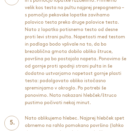
in s pomočjo lopatke razdelimo. Primerno
velik kos testa na pultu najprej prepognemo –
s pomočjo pekovske lopatke zavihamo
polovico testa preko druge polovice testa.
Nato z lopatko potisnemo testo od desne
proti levi strani pulta. Napetosti med testom
in podlago bodo vplivale na to, da bo
brezoblična gmota dobilo obliko štruce,
površina pa bo postajala napeta. Ponovimo še
od gornje proti spodnji strani pulta in še
dodatno ustvarjamo napetost gornje plasti
testa: podolgovato obliko istočasno
spreminjamo v okroglo. Po potrebi še
ponovimo. Nato nakazani hlebček/štruco
pustimo počivati nekaj minut.
Nato oblikujemo hlebec. Najprej hlebček spet
obrnemo na rahlo pomokano površino (lahko