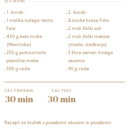
SESTAVINE
1. korak:
2. korak:
1 vrečka kislega testa
¼ kocke kvasa Fala
Fala
2 mali žlički soli
450 g bele moke
2 mali žlički melase
(Manitoba)
(meda, sladkorja)
250 g polnozrnate
3 žlice semen črnega
pšenične moke
sezama
500 g vode
90 g vode
ČAS PRIPRAVE
ČAS PEKE
30 min
30 min
Recept za kruhek s posebnim okusom in posebnim