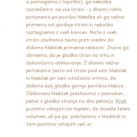
si pomagamo z lopatko), ga nekoliko
razvlečemo na vse strani - z dlanmi rahlo
potisnemo po površini hlebčka ali ga nežno
primemo od spodnje strani in nekoliko
raztegnemo z vseh koncev. Nato z vseh
strani zavihamo testo proti sredini da
dobimo hlebček primerne velikosti. Znova ga
obrnemo, da je gladka stran na vrhu in
dokončamo oblikovanje. Z dlanmi nežno
potiskamo testo od strani pod sam hlebček
in hlebček pri tem istočasno vrtimo, da
dobimo bolj gladko gornjo površino hlebca.
Oblikovani hlebček prestavimo v pomokan
pehar z gladko stranjo na dnu peharja.
Kruh
pustimo vzhajati na toplem, da doseže želeni
volumen, ali pa ga prestavimo v hladilnik in
tam pustimo vzhajati več ur.