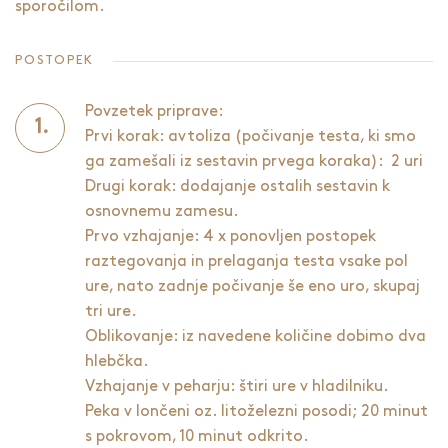
sporočilom.
POSTOPEK
Povzetek priprave:
Prvi korak: avtoliza (počivanje testa, ki smo
ga zamešali iz sestavin prvega koraka): 2 uri
Drugi korak: dodajanje ostalih sestavin k
osnovnemu zamesu.
Prvo vzhajanje: 4 x ponovljen postopek
raztegovanja in prelaganja testa vsake pol
ure, nato zadnje počivanje še eno uro, skupaj
tri ure.
Oblikovanje: iz navedene količine dobimo dva
hlebčka.
Vzhajanje v peharju: štiri ure v hladilniku.
Peka v lončeni oz. litoželezni posodi; 20 minut
s pokrovom, 10 minut odkrito.