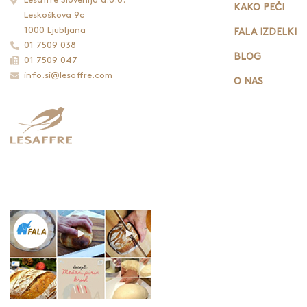
Lesaffre Slovenija d.o.o.
KAKO PEČI
Leskoškova 9c
1000 Ljubljana
FALA IZDELKI
01 7509 038
BLOG
01 7509 047
info.si@lesaffre.com
O NAS