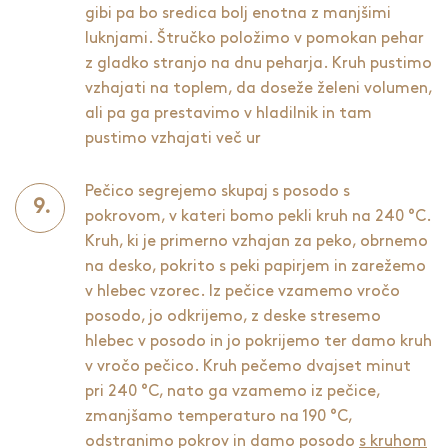
gibi pa bo sredica bolj enotna z manjšimi
luknjami. Štručko položimo v pomokan pehar
z gladko stranjo na dnu peharja. Kruh pustimo
vzhajati na toplem, da doseže želeni volumen,
ali pa ga prestavimo v hladilnik in tam
pustimo vzhajati več ur
Pečico segrejemo skupaj s posodo s
pokrovom, v kateri bomo pekli kruh na 240 °C.
Kruh, ki je primerno vzhajan za peko, obrnemo
na desko, pokrito s peki papirjem in zarežemo
v hlebec vzorec. Iz pečice vzamemo vročo
posodo, jo odkrijemo, z deske stresemo
hlebec v posodo in jo pokrijemo ter damo kruh
v vročo pečico. Kruh pečemo dvajset minut
pri 240 °C, nato ga vzamemo iz pečice,
zmanjšamo temperaturo na 190 °C,
odstranimo pokrov in damo posodo
s kruhom