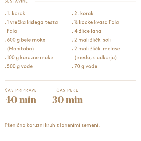
SESTAVINE
1. korak
2. korak
1 vrečka kislega testa
¼ kocke kvasa Fala
Fala
4 žlice lana
600 g bele moke
2 mali žlički soli
(Manitoba)
2 mali žlički melase
100 g koruzne moke
(meda, sladkorja)
500 g vode
70 g vode
ČAS PRIPRAVE
ČAS PEKE
40 min
30 min
Pšenično
koruzni kruh
z lanenimi semeni.