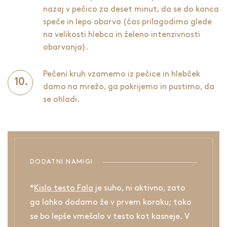
nazaj v pečico za deset minut, da se do konca
speče in lepo obarva (čas prilagodimo glede
na velikosti hlebca in želeno intenzivnosti
obarvanja).
Pečeni kruh vzamemo iz pečice in hlebček
damo na mrežo, ga pokrijemo in pustimo, da
se ohladi.
DODATNI NAMIGI
*
Kislo testo Fala
je suho, ni aktivno, zato
ga lahko dodamo že v prvem koraku; tako
se bo lepše vmešalo v testo kot kasneje. V