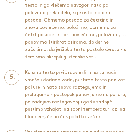
testo in ga vlečemo navzgor, nato pa
položimo preko dela, ki je ostal na dnu
posode. Obrnemo posodo za četrtino in
znova povlečemo, položimo; obrnemo za
četrt posode in spet povlečemo, položimo, ...
ponovimo štirikrat oziroma, dokler ne
začutimo, da je šibko testo postalo čvrsto - s
tem smo okrepili glutenske vezi.
Ko smo testo prvič razvlekli in na ta način
vmešali dodano vodo, pustimo testo počivati
pol ure in nato znova raztegujemo in
prelagamo - postopek ponavljamo na pol ure,
po zadnjem raztegovanju ga še zadnjič
pustimo vzhajati na sobni temperaturi oz. na
hladnem, če bo čas počitka več ur.