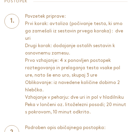
POSTOPEK
Povzetek priprave:
Prvi korak: avtoliza (počivanje testa, ki smo
ga zamešali iz sestavin prvega koraka): dve
uri
Drugi korak: dodajanje ostalih sestavin k
osnovnemu zamesu.
Prvo vzhajanje: 4 x ponovljen postopek
raztegovanja in prelaganja testa vsake pol
ure, nato še eno uro, skupaj 3 ure
Oblikovanje: iz navedene količine dobimo 2
hlebčka.
Vzhajanje v peharju: dve uri in pol v hladilniku
Peka v lončeni oz. litoželezni posodi; 20 minut
s pokrovom, 10 minut odkrito.
Podroben opis običajnega postopka: