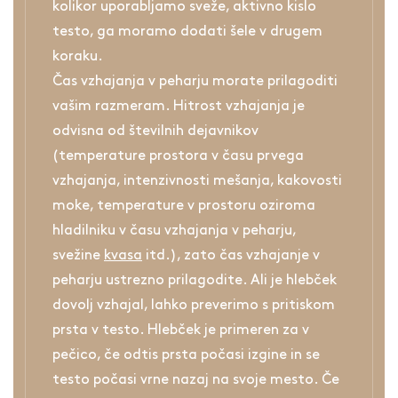
kolikor uporabljamo sveže, aktivno kislo
testo, ga moramo dodati šele v drugem
koraku.
Čas vzhajanja v peharju morate prilagoditi
vašim razmeram. Hitrost vzhajanja je
odvisna od številnih dejavnikov
(temperature prostora v času prvega
vzhajanja, intenzivnosti mešanja, kakovosti
moke, temperature v prostoru oziroma
hladilniku v času vzhajanja v peharju,
svežine
kvasa
itd.), zato čas vzhajanje v
peharju ustrezno prilagodite. Ali je hlebček
dovolj vzhajal, lahko preverimo s pritiskom
prsta v testo. Hlebček je primeren za v
pečico, če odtis prsta počasi izgine in se
testo počasi vrne nazaj na svoje mesto. Če