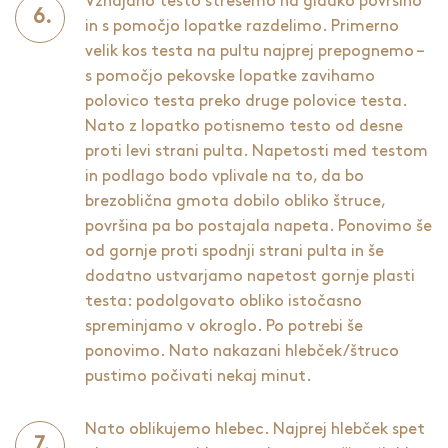
Vzhajano testo stresemo na gladko površino
in s pomočjo lopatke razdelimo. Primerno
velik kos testa na pultu najprej prepognemo –
s pomočjo pekovske lopatke zavihamo
polovico testa preko druge polovice testa.
Nato z lopatko potisnemo testo od desne
proti levi strani pulta. Napetosti med testom
in podlago bodo vplivale na to, da bo
brezoblična gmota dobilo obliko štruce,
površina pa bo postajala napeta. Ponovimo še
od gornje proti spodnji strani pulta in še
dodatno ustvarjamo napetost gornje plasti
testa: podolgovato obliko istočasno
spreminjamo v okroglo. Po potrebi še
ponovimo. Nato nakazani hlebček/štruco
pustimo počivati nekaj minut.
Nato oblikujemo hlebec. Najprej hlebček spet