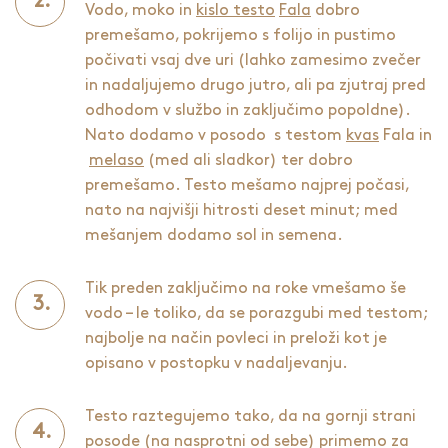
Vodo, moko in
kislo testo
Fala
dobro
premešamo, pokrijemo s folijo in pustimo
počivati vsaj dve uri (lahko zamesimo zvečer
in nadaljujemo drugo jutro, ali pa zjutraj pred
odhodom v službo in zaključimo popoldne).
Nato dodamo v posodo s testom
kvas
Fala in
melaso
(med ali sladkor) ter dobro
premešamo. Testo mešamo najprej počasi,
nato na najvišji hitrosti deset minut; med
mešanjem dodamo sol in semena.
Tik preden zaključimo na roke vmešamo še
vodo – le toliko, da se porazgubi med testom;
najbolje na način povleci in preloži kot je
opisano v postopku v nadaljevanju.
Testo raztegujemo tako, da na gornji strani
posode (na nasprotni od sebe) primemo za