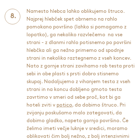
Namesto hlebca lahko oblikujemo štruco.
Najprej hlebček spet obrnemo na rahlo
pomokano površino (lahko si pomagamo z
lopatko), ga nekoliko razvlečemo na vse
strani - z dlanmi rahlo potisnemo po površini
hlebčka ali ga nežno primemo od spodnje
strani in nekoliko raztegnemo z vseh koncev.
Nato z gornje strani zavihamo rob testa proti
sebi in obe plasti s prsti dobro stisnemo
skupaj. Nadaljujemo z vihanjem testa z vseh
strani in na koncu dobljeno gmoto testa
zavrtimo v smeri od sebe proč, kot bi ga
hoteli zviti v
potico
, da dobimo štruco. Pri
zvijanju poskušamo malo zategovati, da
dobimo gladko, napeto gornjo površino. Če
želimo imeti večje luknje v sredici, moramo
oblikovati čim bolj nežno, z bolj intenzivnimi