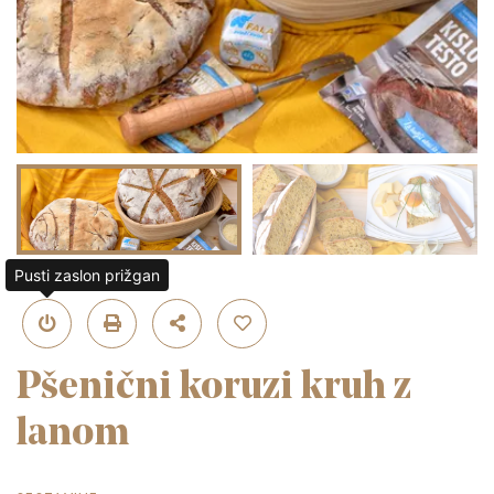
Pusti zaslon prižgan
Pšenični koruzi kruh z
lanom