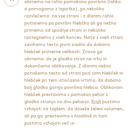
obrnemo na rahlo pomokano površino (lahko
si pomagamo z lopatko), ga nekoliko
razvlečemo na vse strani - z dlanmi rahlo
potisnemo po površini hlebčka ali ga nežno
primemo od spodnje strani in nekoliko
raztegnemo z vseh koncev. Nato z vseh strani
zavihamo testo proti sredini da dobimo
hlebček primerne velikosti. Znova ga
obrnemo, da je gladka stran na vrhu in
dokončamo oblikovanje. Z dlanmi nežno
potiskamo testo od strani pod sam hlebček in
hlebček pri tem istočasno vrtimo, da dobimo
bolj gladko gornjo površino hlebca. Oblikovani
hlebček prestavimo v pomokan pehar z
gladko stranjo na dnu peharja.
Kruh
pustimo
vzhajati na toplem, da doseže želeni volumen,
ali pa ga prestavimo v hladilnik in tam
pustimo vzhajati več ur.