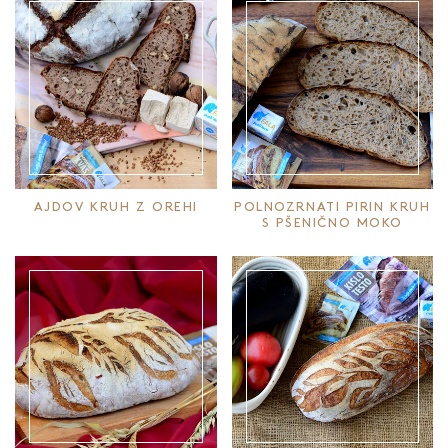
AJDOV KRUH Z OREHI
POLNOZRNATI PIRIN KRUH
S PŠENIČNO MOKO