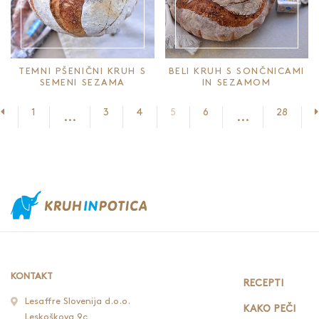
TEMNI PŠENIČNI KRUH S
BELI KRUH S SONČNICAMI
SEMENI SEZAMA
IN SEZAMOM
Prejšnja stran
1
3
4
5
6
28
...
...
KONTAKT
RECEPTI
Lesaffre Slovenija d.o.o.
KAKO PEČI
Leskoškova 9c