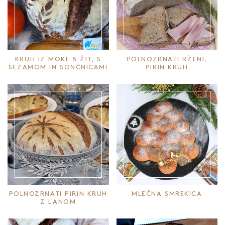
KRUH IZ MOKE 5 ŽIT, S
POLNOZRNATI RŽENI,
SEZAMOM IN SONČNICAMI
PIRIN KRUH
POLNOZRNATI PIRIN KRUH
MLEČNA SMREKICA
Z LANOM