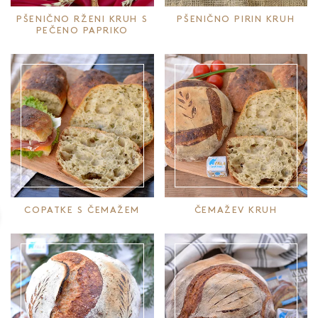
PŠENIČNO RŽENI KRUH S
PŠENIČNO PIRIN KRUH
PEČENO PAPRIKO
COPATKE S ČEMAŽEM
ČEMAŽEV KRUH