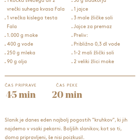
1 kocka svežega ali 2
30 g sladkorja
vrečki suhega kvasa Fala
1 jajce
1 vrečka kislega testa
3 male žličke soli
Fala
Jajce za premaz
1.000 g moke
Preliv:
400 g vode
Približno 0,3 dl vode
250 g mleka
1-2 mali žlički soli
90 g olja
2 veliki žlici moke
ČAS PRIPRAVE
ČAS PEKE
45 min
20 min
Slanik je danes eden najbolj pogostih "kruhkov", ki jih
najdemo v vsaki pekarni. Boljših slanikov, kot so ti,
doma pripravljeni, še nisi poizkusil.