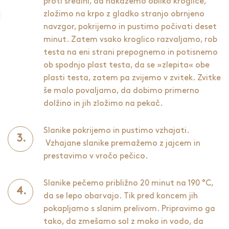
proti sredini, da nakažemo obliko kroglice,
zložimo na krpo z gladko stranjo obrnjeno
navzgor, pokrijemo in pustimo počivati deset
minut. Zatem vsako kroglico razvaljamo, rob
testa na eni strani prepognemo in potisnemo
ob spodnjo plast testa, da se »zlepita« obe
plasti testa, zatem pa zvijemo v zvitek. Zvitke
še malo povaljamo, da dobimo primerno
dolžino in jih zložimo na pekač.
Slanike pokrijemo in pustimo vzhajati.
Vzhajane slanike premažemo z jajcem in
prestavimo v vročo pečico.
Slanike pečemo približno 20 minut na 190 °C,
da se lepo obarvajo. Tik pred koncem jih
pokapljamo s slanim prelivom. Pripravimo ga
tako, da zmešamo sol z moko in vodo, da