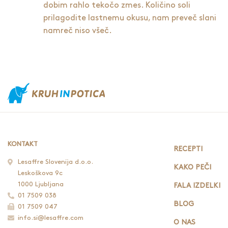
dobim rahlo tekočo zmes. Količino soli
prilagodite lastnemu okusu, nam preveč slani
namreč niso všeč.
KONTAKT
RECEPTI
Lesaffre Slovenija d.o.o.
KAKO PEČI
Leskoškova 9c
1000 Ljubljana
FALA IZDELKI
01 7509 038
BLOG
01 7509 047
info.si@lesaffre.com
O NAS