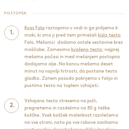
POSTOPEK
Kvas
Fala
raztopimo v vodi in ga prilijemo k
moki, ki smo ji pred tem primešali
kislo testo
Fala. Mešanici dodamo ostale sestavine brez
maščobe. Zamesimo
kvašeno testo
; najprej
mešamo počasi in med mešanjem postopno
dodajamo olje. Na koncu mešamo deset
minut na najvišji hitrosti, da postane testo
gladko. Zatem posodo pokrijemo s folijo in
pustimo testo na toplem vzhajati.
Vzhajano testo stresemo na pult,
pregnetemo in razdelimo na 80 g težke
koščke. Vsak košček malenkost razvlečemo
na vse strani, nato pa vse robove zavihamo