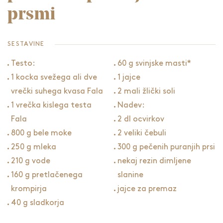
prsmi
SESTAVINE
Testo:
60 g svinjske masti*
1 kocka svežega ali dve
1 jajce
vrečki suhega kvasa Fala
2 mali žlički soli
1 vrečka kislega testa
Nadev:
Fala
2 dl ocvirkov
800 g bele moke
2 veliki čebuli
250 g mleka
300 g pečenih puranjih prsi
210 g vode
nekaj rezin dimljene
160 g pretlačenega
slanine
krompirja
jajce za premaz
40 g sladkorja