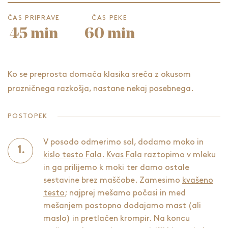
ČAS PRIPRAVE
ČAS PEKE
45 min
60 min
Ko se preprosta domača klasika sreča z okusom
prazničnega razkošja, nastane nekaj posebnega.
POSTOPEK
V posodo odmerimo sol, dodamo moko in
kislo testo Fala
.
Kvas Fala
raztopimo v mleku
in ga prilijemo k moki ter damo ostale
sestavine brez maščobe. Zamesimo
kvašeno
testo
; najprej mešamo počasi in med
mešanjem postopno dodajamo mast (ali
maslo) in pretlačen krompir. Na koncu