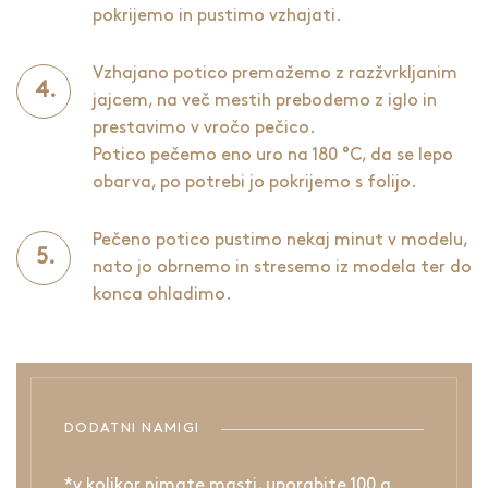
pokrijemo in pustimo vzhajati.
Vzhajano potico premažemo z razžvrkljanim
jajcem, na več mestih prebodemo z iglo in
prestavimo v vročo pečico.
Potico pečemo eno uro na 180 °C, da se lepo
obarva, po potrebi jo pokrijemo s folijo.
Pečeno potico pustimo nekaj minut v modelu,
nato jo obrnemo in stresemo iz modela ter do
konca ohladimo.
DODATNI NAMIGI
*v kolikor nimate masti, uporabite 100 g