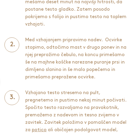
mešamo deset minut na najvišji hitrosti, da
postane testo gladko. Zatem posodo
pokrijemo s folijo in pustimo testo na toplem
vzhajati.
Med vzhajanjem pripravimo nadev. Ocvirke
stopimo, odtočimo mast v drugo ponev in na
njej prepražimo čebulo, na koncu primešamo
še na majhne koščke narezane puranje prsi in
dimljeno slanino in še malo popečemo in
primešamo prepražene ocvirke.
Vzhajano testo stresemo na pult,
pregnetemo in pustimo nekaj minut počivati.
Spočito testo razvaljamo na pravokotnik,
premažemo z nadevom in tesno zvijemo v
zavitek. Zavitek položimo v pomaščen model
za
potico
ali običajen podolgovat model,