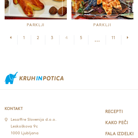
PARKLJI
PARKLJI
Prejšnja stran
Nasl
1
2
3
4
5
11
...
KONTAKT
RECEPTI
Lesaffre Slovenija d.o.o.
KAKO PEČI
Leskoškova 9c
1000 Ljubljana
FALA IZDELKI