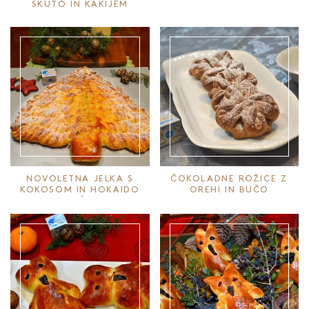
SKUTO IN KAKIJEM
NOVOLETNA JELKA S
ČOKOLADNE ROŽICE Z
KOKOSOM IN HOKAIDO
OREHI IN BUČO
BUČO