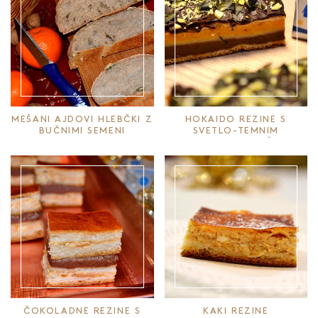
MEŠANI AJDOVI HLEBČKI Z
HOKAIDO REZINE S
BUČNIMI SEMENI
SVETLO-TEMNIM
NADEVOM IN BUČNIM
POSIPOM
ČOKOLADNE REZINE S
KAKI REZINE