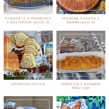
POGAČA IZ 4 PRAMENOV
VOLNENA POGAČA Z
S KOSTANJEM, BUČO IN
MARMELADO IN
SUHIMI JABOLKI (S
ČOKOLADNIMI KAPLJICAMI
PRELIVOM IZ SIRČKA)
LEŠNIKOVA POTICA
SMREKICA S KUHANIM
PRŠUTOM