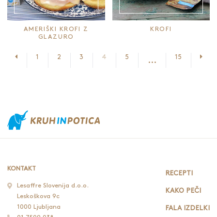
AMERIŠKI KROFI Z
KROFI
GLAZURO
Prejšnja stran
Nasl
1
2
3
4
5
15
...
KONTAKT
RECEPTI
Lesaffre Slovenija d.o.o.
KAKO PEČI
Leskoškova 9c
1000 Ljubljana
FALA IZDELKI