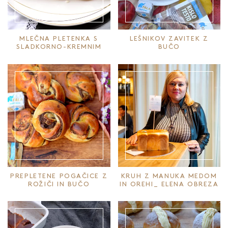
MLEČNA PLETENKA S
LEŠNIKOV ZAVITEK Z
SLADKORNO-KREMNIM
BUČO
PRELIVOM
PREPLETENE POGAČICE Z
KRUH Z MANUKA MEDOM
ROŽIČI IN BUČO
IN OREHI_ ELENA OBREZA