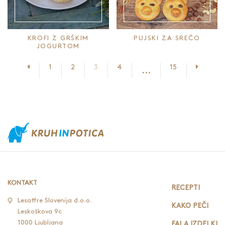
KROFI Z GRŠKIM
PUJSKI ZA SREČO
JOGURTOM
Prejšnja stran
Nasledn
1
2
3
4
15
...
KONTAKT
RECEPTI
Lesaffre Slovenija d.o.o.
KAKO PEČI
Leskoškova 9c
1000 Ljubljana
FALA IZDELKI