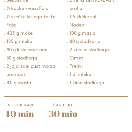
Sestavine:
2 veliki žlici kakava v
½ kocke kvasa Fala
prahu
½ vrečke kislega testa
1,5 žličke soli
Fala
Nadev:
425 g moke
100 g masla
125 g mleka
80 g sladkorja
80 g kisle smetane
2 vanilin sladkorja
30 g sladkorja
Cimet
2 jajci (del pustimo za
Preliv:
premaz)
1 dl mleka
40 g masla
1 žlica sladkorja
ČAS PRIPRAVE
ČAS PEKE
40 min
30 min