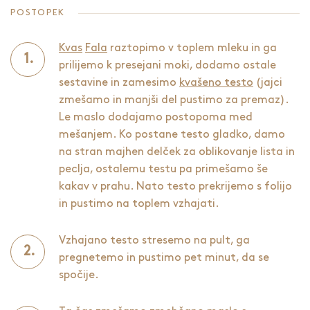
POSTOPEK
Kvas
Fala
raztopimo v toplem mleku in ga
prilijemo k presejani moki, dodamo ostale
sestavine in zamesimo
kvašeno testo
(jajci
zmešamo in manjši del pustimo za premaz).
Le maslo dodajamo postopoma med
mešanjem. Ko postane testo gladko, damo
na stran majhen delček za oblikovanje lista in
peclja, ostalemu testu pa primešamo še
kakav v prahu. Nato testo prekrijemo s folijo
in pustimo na toplem vzhajati.
Vzhajano testo stresemo na pult, ga
pregnetemo in pustimo pet minut, da se
spočije.