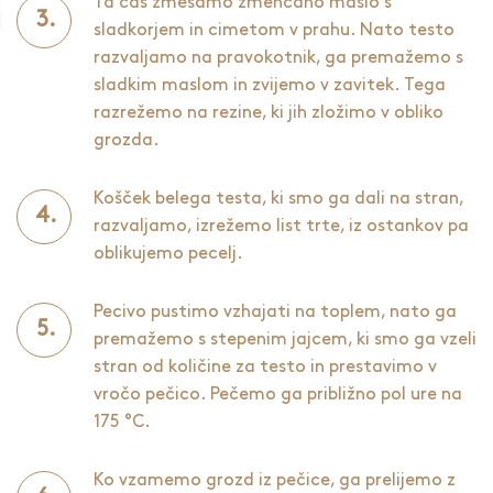
Ta čas zmešamo zmehčano maslo s
sladkorjem in cimetom v prahu. Nato testo
razvaljamo na pravokotnik, ga premažemo s
sladkim maslom in zvijemo v zavitek. Tega
razrežemo na rezine, ki jih zložimo v obliko
grozda.
Košček belega testa, ki smo ga dali na stran,
razvaljamo, izrežemo list trte, iz ostankov pa
oblikujemo pecelj.
Pecivo pustimo vzhajati na toplem, nato ga
premažemo s stepenim jajcem, ki smo ga vzeli
stran od količine za testo in prestavimo v
vročo pečico. Pečemo ga približno pol ure na
175 °C.
Ko vzamemo grozd iz pečice, ga prelijemo z