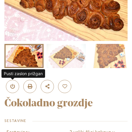
Pusti zaslon prižgan
Čokoladno grozdje
SESTAVINE