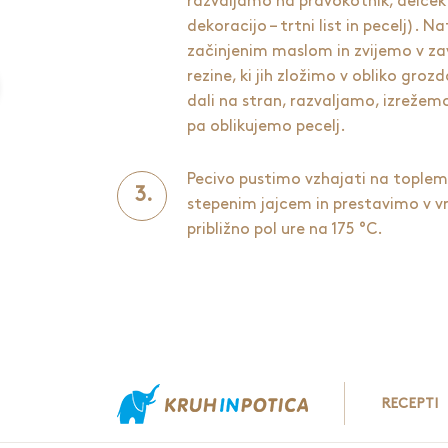
razvaljamo na pravokotnik, delček
dekoracijo – trtni list in pecelj).
začinjenim maslom in zvijemo v z
rezine, ki jih zložimo v obliko groz
dali na stran, razvaljamo, izrežemo
pa oblikujemo pecelj.
Pecivo pustimo vzhajati na tople
stepenim jajcem in prestavimo v 
približno pol ure na 175 °C.
RECEPTI