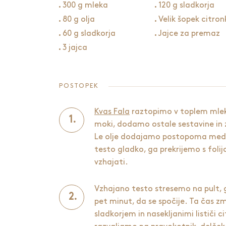
300 g mleka
120 g sladkorja
80 g olja
Velik šopek citron
60 g sladkorja
Jajce za premaz
3 jajca
POSTOPEK
Kvas Fala
raztopimo v toplem mleku 
moki, dodamo ostale sestavine i
Le olje dodajamo postopoma med
testo gladko, ga prekrijemo s foli
vzhajati.
Vzhajano testo stresemo na pult,
pet minut, da se spočije. Ta čas
sladkorjem in nasekljanimi lističi 