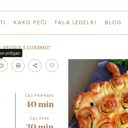
TI
KAKO PEČI
FALA IZDELKI
BLOG
GROZDJE S CITRONKO*
lon prižgan
ČAS PRIPRAVE
40 min
ČAS PEKE
30 min