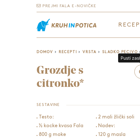
PREJMI FALA E-NOVIČKE
RECEP
DOMOV
RECEPTI
VRSTA
SLADKO PECIVO
Pusti zas
Grozdje s
citronko*
SESTAVINE
Testo:
2 mali žlički soli
½ kocke kvasa Fala
Nadev:
800 g moke
120 g masla