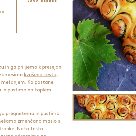
ke
in ga prilijemo k presejani
n zamesimo
kvašeno testo
.
 mešanjem. Ko postane
jo in pustimo na toplem
 ga pregnetemo in pustimo
 zmešamo zmehčano maslo s
citronke. Nato testo