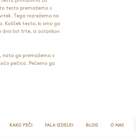
 testa prihranimo za
 Nato testo premažemo s
avitek. Tega razrežemo na
da. Košček testa, ki smo ga
 dva list trte, iz ostankov
m, nato ga premažemo s
vročo pečico. Pečemo ga
KAKO PEČI
FALA IZDELKI
BLOG
O NAS