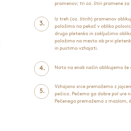
pramenov; tri oz. štiri pramene za
Iz treh (oz. štirih) pramenov oblik
položimo na pekač v obliko polovi
drugo pletenko in zaključimo oblik
položimo na mesto ob prvi pletenk
in pustimo vzhajati.
Nato na enak način oblikujemo še 
Vzhajano srce premažemo z jajcem
pečico. Pečemo ga dobre pol ure na
Pečenega premažemo z maslom, da 