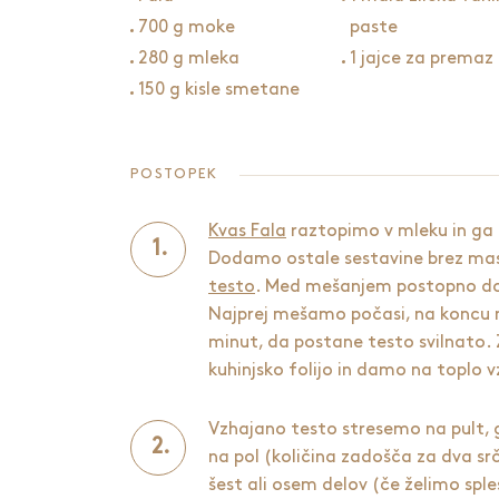
700 g moke
paste
280 g mleka
1 jajce za premaz
150 g kisle smetane
POSTOPEK
Kvas Fala
raztopimo v mleku in ga p
Dodamo ostale sestavine brez ma
testo
. Med mešanjem postopno d
Najprej mešamo počasi, na koncu na
minut, da postane testo svilnato.
kuhinjsko folijo in damo na toplo v
Vzhajano testo stresemo na pult,
na pol (količina zadošča za dva sr
šest ali osem delov (če želimo splesti