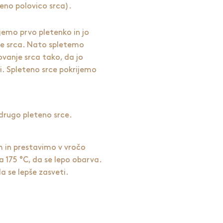
 eno polovico srca).
ujemo prvo pletenko in jo
ce srca. Nato spletemo
ovanje srca tako, da jo
i. Spleteno srce pokrijemo
drugo pleteno srce.
 in prestavimo v vročo
 175 °C, da se lepo obarva.
se lepše zasveti.