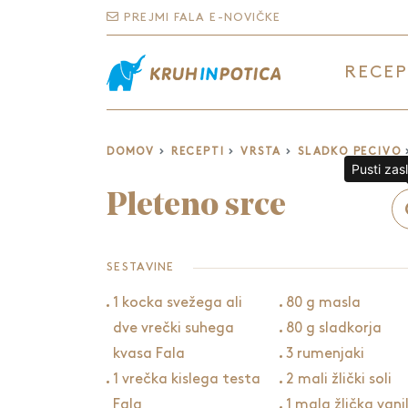
PREJMI FALA E-NOVIČKE
RECEP
DOMOV
RECEPTI
VRSTA
SLADKO PECIVO
Pusti zas
Pleteno srce
SESTAVINE
1 kocka svežega ali
80 g masla
dve vrečki suhega
80 g sladkorja
kvasa Fala
3 rumenjaki
1 vrečka kislega testa
2 mali žlički soli
Fala
1 mala žlička vani