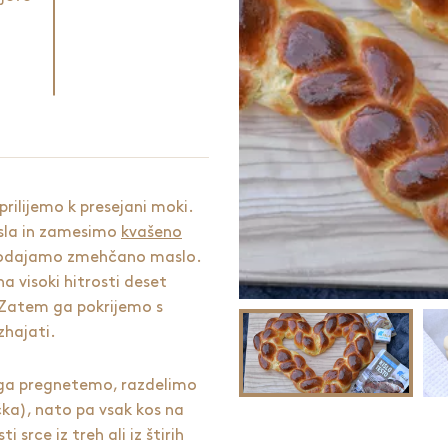
rilijemo k presejani moki.
sla in zamesimo
kvašeno
odajamo zmehčano maslo.
 visoki hitrosti deset
 Zatem ga pokrijemo s
zhajati.
 ga pregnetemo, razdelimo
čka), nato pa vsak kos na
 srce iz treh ali iz štirih