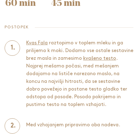
60 min
45 min
POSTOPEK
Kvas Fala
raztopimo v toplem mleku in ga
prilijemo k moki. Dodamo vse ostale sestavine
brez masla in zamesimo
kvašeno testo
.
Najprej mešamo počasi, med mešanjem
dodajamo na lističe narezano maslo, na
koncu na najvišji hitrosti, da se sestavine
dobro povežejo in postane testo gladko ter
odstopa od posode. Posodo pokrijemo in
pustimo testo na toplem vzhajati.
Med vzhajanjem pripravimo oba nadeva.