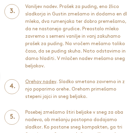
Vaniljev nadev. Prašek za puding, eno žlico
sladkorja in Gustin zmešamo in dodamo en dl
mleka, dva rumenjaka ter dobro premešamo,
da ne nastanejo grudice. Preostalo mleko
zavremo s semeni vanilje in vanj zakuhamo
prašek za puding. Na vročem mešamo toliko
časa, da se puding skuha. Nato odstavimo in
damo hladiti. V mlačen nadev mešamo sneg
beljakov.
Orehov nadev
. Sladko smetano zavremo in z
njo poparimo orehe. Orehom primešamo
stepeni jajci in sneg beljaka.
Posebej zmešamo štiri beljake v sneg za oba
nadeva, ob mešanju postopno dodajamo
sladkor. Ko postane sneg kompakten, ga tri