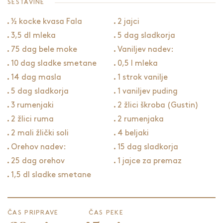
SESTAVINE
½ kocke kvasa Fala
2 jajci
3,5 dl mleka
5 dag sladkorja
75 dag bele moke
Vaniljev nadev:
10 dag sladke smetane
0,5 l mleka
14 dag masla
1 strok vanilje
5 dag sladkorja
1 vaniljev puding
3 rumenjaki
2 žlici škroba (Gustin)
2 žlici ruma
2 rumenjaka
2 mali žlički soli
4 beljaki
Orehov nadev:
15 dag sladkorja
25 dag orehov
1 jajce za premaz
1,5 dl sladke smetane
ČAS PRIPRAVE
ČAS PEKE