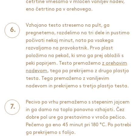
četrtine vmešamo v mlačen vaniljev nadev,
eno četrtino pa v orehovega.
Vzhajano testo stresemo na pult, ga
pregnetemo, razdelimo na tri dele in pustimo
počivati nekaj minut, nato pa vsakega
razvaljamo na pravokotnik. Prvo plast
položimo na pekač, ki smo ga prej obložili s
peki papirjem. Testo premažemo
z orehovim
nadevom
, tega pa prekrijemo z drugo plastjo
testa. Tega premažemo z vaniljevim
nadevom in prekrijemo s tretjo plastjo testa.
Pecivo po vrhu premažemo s stepenim jajcem
in ga damo na toplo ponovno vzhajati. Čez
dobre pol ure ga prestavimo v vročo pečico.
Pečemo ga eno 45 minut pri 180 °C. Po potrebi
ga prekrijemo s folijo.