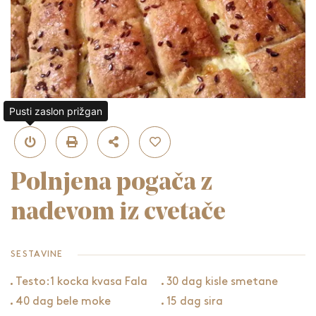
Pusti zaslon prižgan
Polnjena pogača z
nadevom iz cvetače
SESTAVINE
Testo:1 kocka kvasa Fala
30 dag kisle smetane
40 dag bele moke
15 dag sira