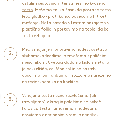
ostalim sestavinam ter zamesimo
kvašeno
testo
. Mešamo toliko časa, da postane testo
lepo gladko – proti koncu povečamo hitrost
mešanja. Nato posodo s testom pokrijemo s
plastično folijo in postavimo na toplo, da bo
testo vzhajalo.
Med vzhajanjem pripravimo nadev: cvetačo
skuhamo, odcedimo in zmešamo s paličnim
mešalnikom. Cvetači dodamo kislo smetano,
jajca, zelišča, zeliščno sol in po potrebi
dosolimo. Sir naribamo, mozzarelo narežemo
na rezine, papriko na kockice.
Vzhajano testo nežno razvlečemo (ali
razvaljamo) v krog in položimo na pekač.
Polovico testa namažemo z nadevom,
posujemo z naribanim sirom in papriko,