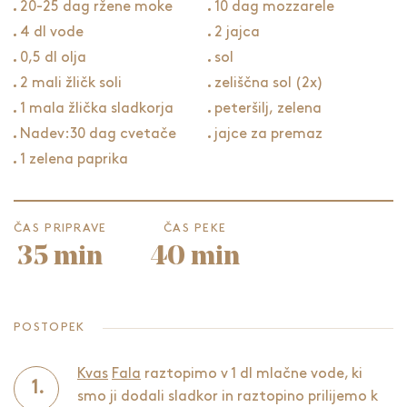
20-25 dag ržene moke
10 dag mozzarele
4 dl vode
2 jajca
0,5 dl olja
sol
2 mali žličk soli
zeliščna sol (2x)
1 mala žlička sladkorja
peteršilj, zelena
Nadev:30 dag cvetače
jajce za premaz
1 zelena paprika
ČAS PRIPRAVE
ČAS PEKE
35 min
40 min
POSTOPEK
Kvas
Fala
raztopimo v 1 dl mlačne vode, ki
smo ji dodali sladkor in raztopino prilijemo k