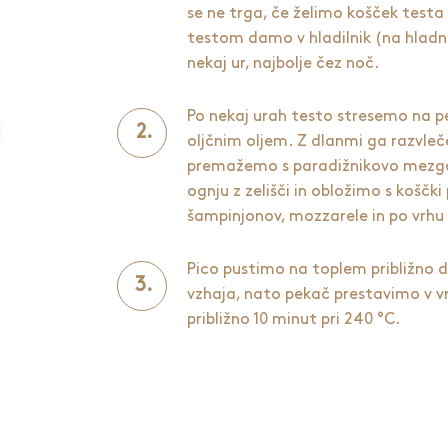
se ne trga, če želimo košček testa
testom damo v hladilnik (na hladn
nekaj ur, najbolje čez noč.
Po nekaj urah testo stresemo na p
oljčnim oljem. Z dlanmi ga razvle
premažemo s paradižnikovo mezgo, 
ognju z zelišči in obložimo s koščki
šampinjonov, mozzarele in po vrhu 
Pico pustimo na toplem približno d
vzhaja, nato pekač prestavimo v 
približno 10 minut pri 240 °C.