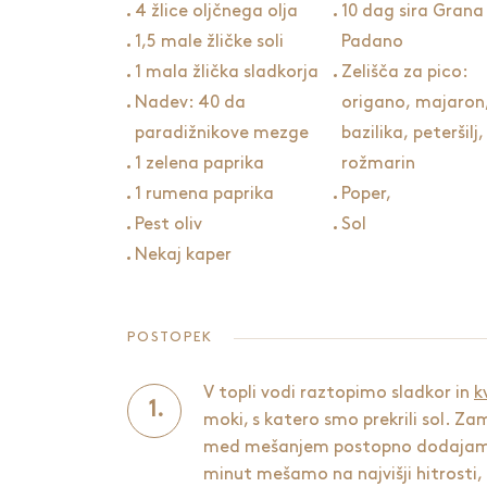
4 žlice oljčnega olja
10 dag sira Grana
1,5 male žličke soli
Padano
1 mala žlička sladkorja
Zelišča za pico:
Nadev: 40 da
origano, majaron
paradižnikove mezge
bazilika, peteršilj,
1 zelena paprika
rožmarin
1 rumena paprika
Poper,
Pest oliv
Sol
Nekaj kaper
POSTOPEK
V topli vodi raztopimo sladkor in
k
moki, s katero smo prekrili sol. 
med mešanjem postopno dodajamo 
minut mešamo na najvišji hitrosti,