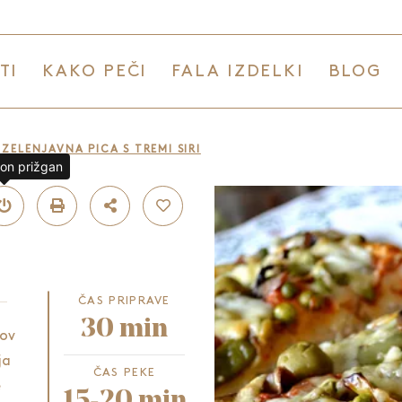
TI
KAKO PEČI
FALA IZDELKI
BLOG
ZELENJAVNA PICA S TREMI SIRI
lon prižgan
ČAS PRIPRAVE
30 min
ov
ja
ČAS PEKE
e
15-20 min