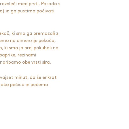
 razvleči med prsti. Posodo s
o) in ga pustimo počivati
ekač, ki smo ga premazali z
čemo na dimenzije pekača,
ki smo jo prej pokuhali na
 paprike, rezinami
naribamo obe vrsti sira.
vajset minut, da še enkrat
vročo pečico in pečemo