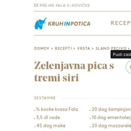
PREJMI FALA E-NOVIČKE
RECEP
DOMOV
RECEPTI
VRSTA
SLANO PECIVO
Pusti zas
Zelenjavna pica s
tremi siri
SESTAVINE
½ kocke kvasa Fala
20 dag šampinjon
3,5 dl vode
10 dag ementaler
45 dag moke
20 dag mozzarel