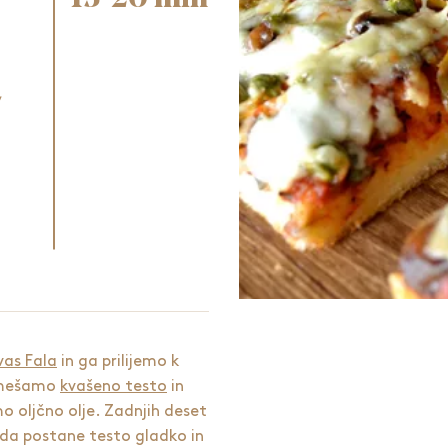
,
vas Fala
in ga prilijemo k
Zamešamo
kvašeno testo
in
oljčno olje. Zadnjih deset
 da postane testo gladko in