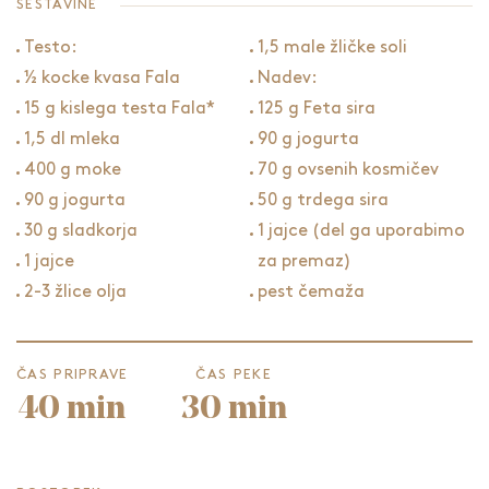
SESTAVINE
Testo:
1,5 male žličke soli
½ kocke kvasa Fala
Nadev:
15 g kislega testa Fala*
125 g Feta sira
1,5 dl mleka
90 g jogurta
400 g moke
70 g ovsenih kosmičev
90 g jogurta
50 g trdega sira
30 g sladkorja
1 jajce (del ga uporabimo
1 jajce
za premaz)
2-3 žlice olja
pest čemaža
ČAS PRIPRAVE
ČAS PEKE
40 min
30 min