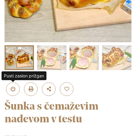
Pusti zaslon prižgan
Šunka s čemaževim
nadevom v testu