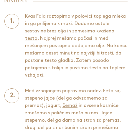
POSTOPEK
Kvas Fala
raztopimo v polovici toplega mleka
in ga prilijemo k moki. Dodamo ostale
sestavine brez olja in zamesimo
kvašeno
testo
. Najprej mešamo počasi in med
mešanjem postopno dodajamo olje. Na koncu
mešamo deset minut na najvišji hitrosti, da
postane testo gladko. Zatem posodo
pokrijemo s folijo in pustimo testo na toplem
vzhajati.
Med vzhajanjem pripravimo nadev. Feta sir,
stepeno jajce (del ga odvzamemo za
premaz), jogurt,
čemaž
in ovsene kosmiče
zmešamo s paličnim mešalnikom. Jajce
stepemo, del ga damo na stran za premaz,
drugi del pa z naribanim sirom primešamo