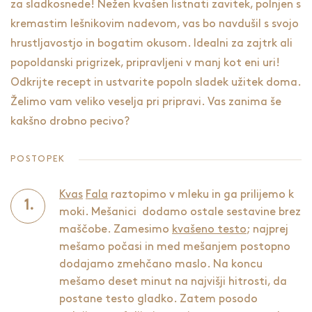
za sladkosnede! Nežen kvašen listnati zavitek, polnjen s
kremastim lešnikovim nadevom, vas bo navdušil s svojo
hrustljavostjo in bogatim okusom. Idealni za zajtrk ali
popoldanski prigrizek, pripravljeni v manj kot eni uri!
Odkrijte recept in ustvarite popoln sladek užitek doma.
Želimo vam veliko veselja pri pripravi. Vas zanima še
kakšno
drobno pecivo
?
POSTOPEK
Kvas
Fala
raztopimo v mleku in ga prilijemo k
moki. Mešanici dodamo ostale sestavine brez
maščobe. Zamesimo
kvašeno testo
; najprej
mešamo počasi in med mešanjem postopno
dodajamo zmehčano maslo. Na koncu
mešamo deset minut na najvišji hitrosti, da
postane testo gladko. Zatem posodo