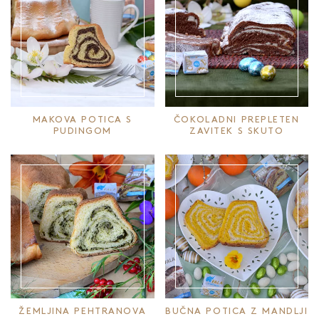
MAKOVA POTICA S
ČOKOLADNI PREPLETEN
PUDINGOM
ZAVITEK S SKUTO
ŽEMLJINA PEHTRANOVA
BUČNA POTICA Z MANDLJI