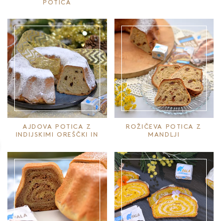
POTICA
AJDOVA POTICA Z
ROŽIČEVA POTICA Z
INDIJSKIMI OREŠČKI IN
MANDLJI
ROZINAMI