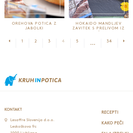
OREHOVA POTICA Z
HOKAIDO MANDLJEV
JABOLKI
ZAVITEK S PRELIVOM IZ
SIRČKA
Prejšnja stran
Nasl
1
2
3
4
5
34
...
KONTAKT
RECEPTI
Lesaffre Slovenija d.o.o.
KAKO PEČI
Leskoškova 9c