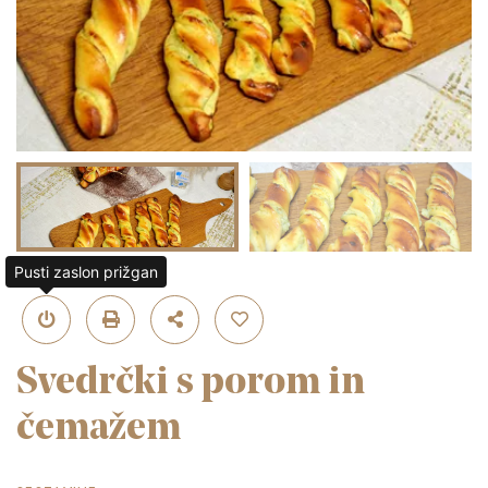
Pusti zaslon prižgan
Svedrčki s porom in
čemažem