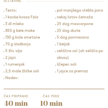
SESTAVINE
Testo:
pol manjšega stebla pora
1 kocke kvasa Fala
nekaj listov čemaža
3 dl mleka
25 dag mascarpone
850 g bele moke
25 dag skute
130 g kisle smetane
5 dag parmezana
70 g sladkorja
1 beljak
5 žlic olja
zeliščna sol (ali zelišča po
2 jajci
okusu)
1 rumenjak
ščepec soli
2,5 male žličke soli
1 jajce za premaz
Nadev:
ČAS PRIPRAVE
ČAS PEKE
40 min
10 min