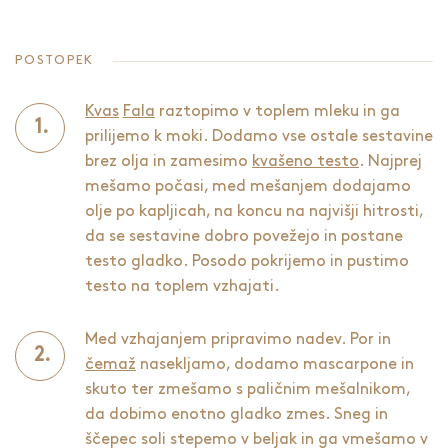
POSTOPEK
Kvas
Fala
raztopimo v toplem mleku in ga
prilijemo k moki. Dodamo vse ostale sestavine
brez olja in zamesimo
kvašeno testo
. Najprej
mešamo počasi, med mešanjem dodajamo
olje po kapljicah, na koncu na najvišji hitrosti,
da se sestavine dobro povežejo in postane
testo gladko. Posodo pokrijemo in pustimo
testo na toplem vzhajati.
Med vzhajanjem pripravimo nadev. Por in
čemaž
nasekljamo, dodamo mascarpone in
skuto ter zmešamo s paličnim mešalnikom,
da dobimo enotno gladko zmes. Sneg in
ščepec soli stepemo v beljak in ga vmešamo v