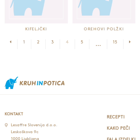
KIFELJČKI
OREHOVI POLŽKI
Prejšnja stran
Nasl
1
2
3
4
5
15
...
KONTAKT
RECEPTI
Lesaffre Slovenija d.o.o.
KAKO PEČI
Leskoškova 9c
1000 Ljubljana
FALA IZDELKI