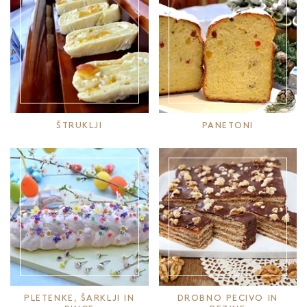
ŠTRUKLJI
PANETONI
PLETENKE, ŠARKLJI IN
DROBNO PECIVO IN